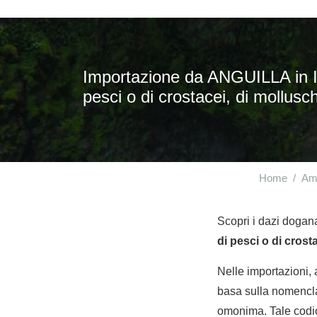
Importazione da ANGUILLA in ITA
pesci o di crostacei, di molluschi
Home
Ame
Scopri i dazi dogana
di pesci o di crosta
Nelle importazioni,
basa sulla nomencla
omonima. Tale codic