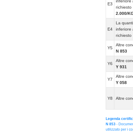
inferiore
E3
richiesto
2.000/K
La quanti
E4
inferiore
richiesto
Altre con
Y5
N 853
Altre con
Y6
Y 931
Altre con
Y7
Y 058
Y8
Altre con
Legenda certific
N 853
- Document
utilizzato per i co