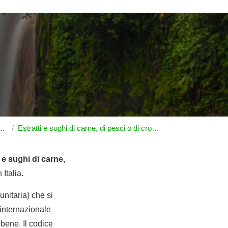
Estratti e sughi di carne, di pesci o di crostacei, di molluschi o di altri invertebrati acquatici
i e sughi di carne,
 Italia.
nitaria) che si
internazionale
bene. Il codice