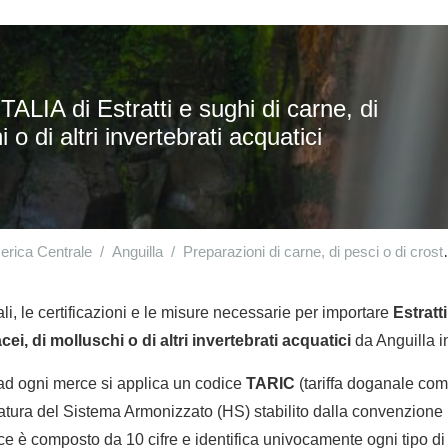
LIA di Estratti e sughi di carne, di
 o di altri invertebrati acquatici
rica Centrale
Anguilla
Preparazioni di carne, di pesci o di crostacei, di molluschi o di altri invertebrati acquatici
li, le certificazioni e le misure necessarie per importare
Estratt
cei, di molluschi o di altri invertebrati acquatici
da Anguilla in
 ad ogni merce si applica un codice
TARIC
(tariffa doganale comu
tura del Sistema Armonizzato (HS) stabilito dalla convenzione 
e è composto da 10 cifre e identifica univocamente ogni tipo di 