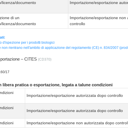
to/licenza/documento
Importazione/esportazione autor
zione di un
Importazione/esportazione non 
to/licenza/documento
controllo
ati:
to d'ispezione per i prodotti biologici
 non rientrano nell'ambito di applicazione del regolamento (CE) n. 834/2007 (prodot
importazione – CITES
(CD370)
160/17
 libera pratica o esportazione, legata a talune condizioni
ndizioni
Importazione/esportazione autorizzata dopo controllo
ndizioni
Importazione/esportazione autorizzata dopo controllo
ndizioni
Importazione/esportazione non autorizzata dopo control