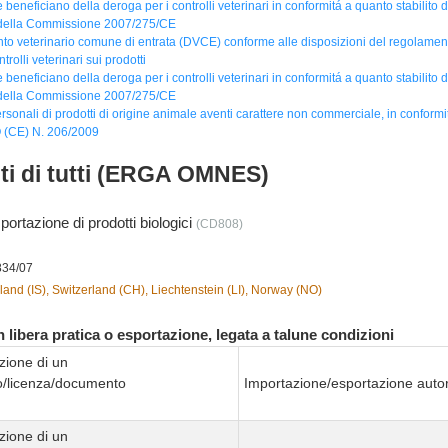
 beneficiano della deroga per i controlli veterinari in conformitá a quanto stabilito d
 della Commissione 2007/275/CE
o veterinario comune di entrata (DVCE) conforme alle disposizioni del regolamen
ntrolli veterinari sui prodotti
 beneficiano della deroga per i controlli veterinari in conformitá a quanto stabilito d
 della Commissione 2007/275/CE
rsonali di prodotti di origine animale aventi carattere non commerciale, in conformità
CE) N. 206/2009
nti di tutti (ERGA OMNES)
portazione di prodotti biologici
(CD808)
834/07
land (IS), Switzerland (CH), Liechtenstein (LI), Norway (NO)
 libera pratica o esportazione, legata a talune condizioni
zione di un
to/licenza/documento
Importazione/esportazione autor
zione di un