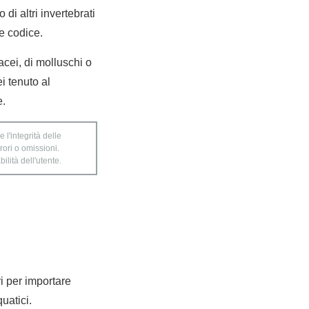
 di altri invertebrati
le codice.
tacei, di molluschi o
ei tenuto al
e.
 l'integrità delle
rori o omissioni.
ilità dell'utente.
ri per importare
quatici.