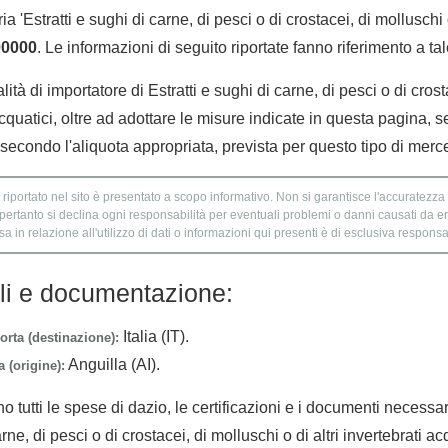
 'Estratti e sughi di carne, di pesci o di crostacei, di molluschi o
00000
. Le informazioni di seguito riportate fanno riferimento a ta
lità di importatore di Estratti e sughi di carne, di pesci o di cros
 acquatici, oltre ad adottare le misure indicate in questa pagina, s
econdo l'aliquota appropriata, prevista per questo tipo di merc
 riportato nel sito è presentato a scopo informativo. Non si garantisce l'accuratezza e
 pertanto si declina ogni responsabilità per eventuali problemi o danni causati da er
 in relazione all'utilizzo di dati o informazioni qui presenti è di esclusiva responsab
lli e documentazione:
Italia (IT).
orta (destinazione):
Anguilla (AI).
 (origine):
no tutti le spese di dazio, le certificazioni e i documenti necessa
arne, di pesci o di crostacei, di molluschi o di altri invertebrati ac