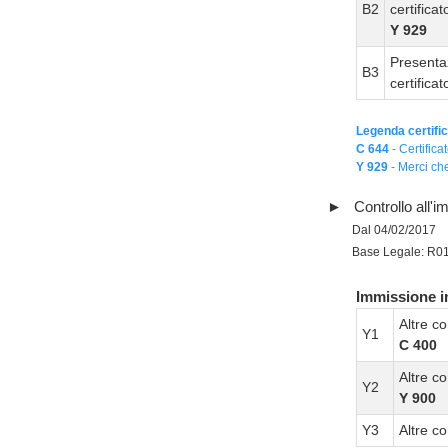
B2
certifica
Y 929
Presenta
B3
certifica
Legenda certific
C 644
- Certifica
Y 929
- Merci che
Controllo all'
Dal 04/02/2017
Base Legale: R0
Immissione in
Altre co
Y1
C 400
Altre co
Y2
Y 900
Y3
Altre co