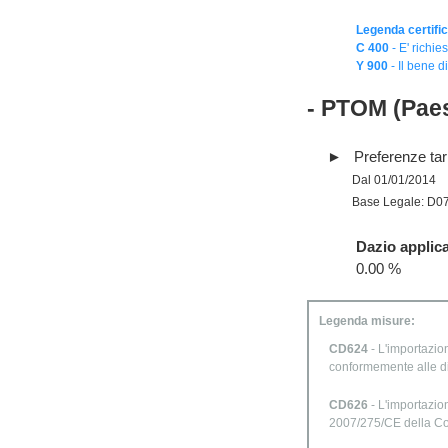
Legenda certific
C 400
- E' richie
Y 900
- Il bene 
- PTOM (Paes
Preferenze tari
Dal 01/01/2014
Base Legale: D0
Dazio applica
0.00 %
Legenda misure:
CD624
- L'importazion
conformemente alle d
CD626
- L'importazion
2007/275/CE della C