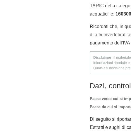
TARIC della categoria
acquatici' è:
16030
Ricordati che, in qua
di altri invertebrati
pagamento dell'IVA s
Disclaimer:
il materiale
informazioni riportate e
Qualsiasi decisione presa
Dazi, contro
Paese verso cui si imp
Paese da cui si importa
Di seguito si riporta
Estratti e sughi di c