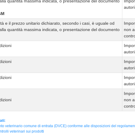
 alla quantità massima indicata, o presentazione del documento
Impor
autor
GM
tà e il prezzo unitario dichiarato, secondo i casi, è uguale od
Impor
 alla quantità massima indicata, o presentazione del documento
non a
contro
dizioni
Impor
autor
dizioni
Impor
autor
dizioni
Impor
autor
Impor
dizioni
non a
contro
ati:
o veterinario comune di entrata (DVCE) conforme alle disposizioni del regolamen
ntrolli veterinari sui prodotti