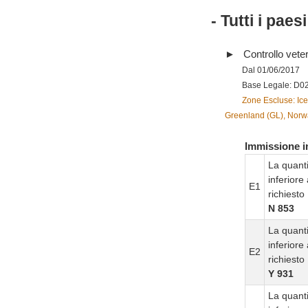
- Tutti i paes
Controllo vete
Dal 01/06/2017
Base Legale: D0
Zone Escluse: Ice
Greenland (GL), Norw
Immissione in
La quanti
inferiore
E1
richiesto
N 853
La quanti
inferiore
E2
richiesto
Y 931
La quanti