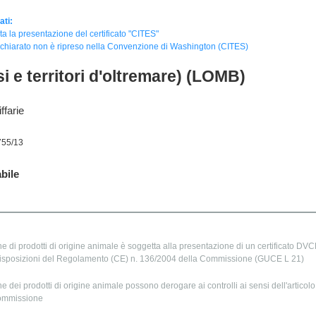
ati:
sta la presentazione del certificato "CITES"
dichiarato non è ripreso nella Convenzione di Washington (CITES)
i e territori d'oltremare) (LOMB)
ffarie
755/13
bile
e di prodotti di origine animale è soggetta alla presentazione di un certificato DVCE
isposizioni del Regolamento (CE) n. 136/2004 della Commissione (GUCE L 21)
e dei prodotti di origine animale possono derogare ai controlli ai sensi dell'articol
ommissione