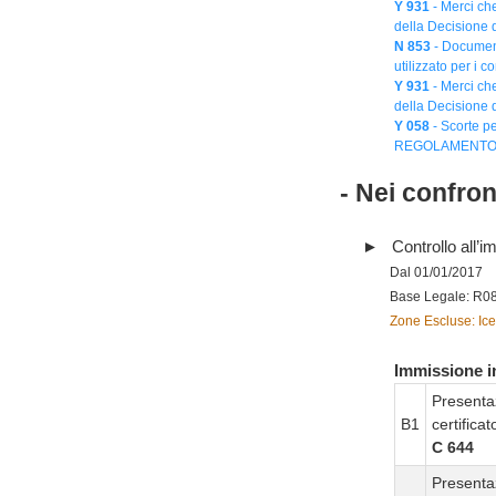
Y 931
- Merci che
della Decisione
N 853
- Document
utilizzato per i co
Y 931
- Merci che
della Decisione
Y 058
- Scorte pe
REGOLAMENTO (
- Nei confro
Controllo all’im
Dal 01/01/2017
Base Legale: R0
Zone Escluse: Ice
Immissione in
Presenta
B1
certifica
C 644
Presenta