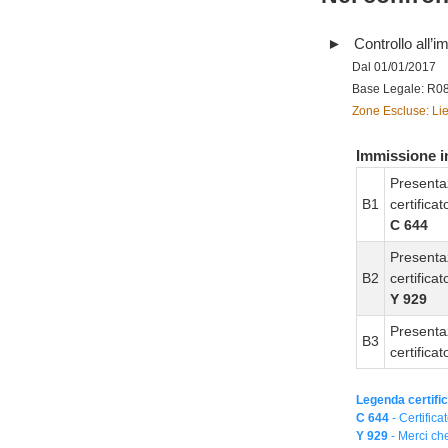
Controllo all’im
Dal 01/01/2017
Base Legale: R0
Zone Escluse: Lie
Immissione in
Presenta
B1
certifica
C 644
Presenta
B2
certifica
Y 929
Presenta
B3
certifica
Legenda certific
C 644
- Certifica
Y 929
- Merci che