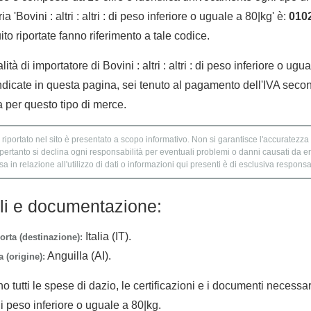
 'Bovini : altri : altri : di peso inferiore o uguale a 80|kg' è:
010
to riportate fanno riferimento a tale codice.
ità di importatore di Bovini : altri : altri : di peso inferiore o ugu
ndicate in questa pagina, sei tenuto al pagamento dell'IVA secon
a per questo tipo di merce.
 riportato nel sito è presentato a scopo informativo. Non si garantisce l'accuratezza e
 pertanto si declina ogni responsabilità per eventuali problemi o danni causati da er
 in relazione all'utilizzo di dati o informazioni qui presenti è di esclusiva responsab
lli e documentazione:
Italia (IT).
orta (destinazione):
Anguilla (AI).
 (origine):
no tutti le spese di dazio, le certificazioni e i documenti necessa
 : di peso inferiore o uguale a 80|kg.