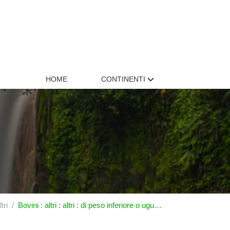
HOME
CONTINENTI
tri
Bovini : altri : altri : di peso inferiore o uguale a 80|kg