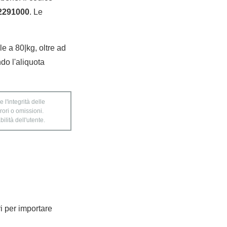
2291000
. Le
ale a 80|kg, oltre ad
do l'aliquota
 l'integrità delle
rori o omissioni.
ilità dell'utente.
ri per importare