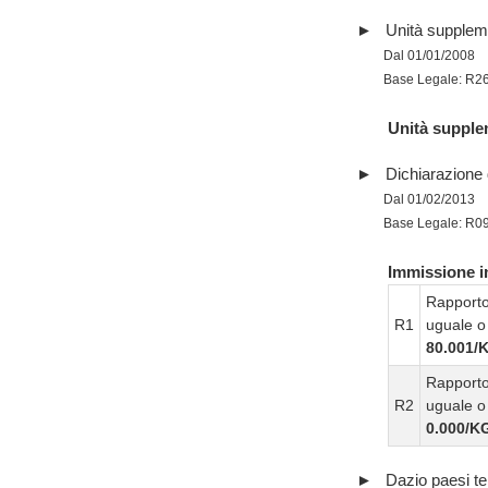
Unità supplem
Dal 01/01/2008
Base Legale: R2
Unità supple
Dichiarazione d
Dal 01/02/2013
Base Legale: R0
Immissione in
Rapporto
R1
uguale o 
80.001/
Rapporto
R2
uguale o 
0.000/K
Dazio paesi te