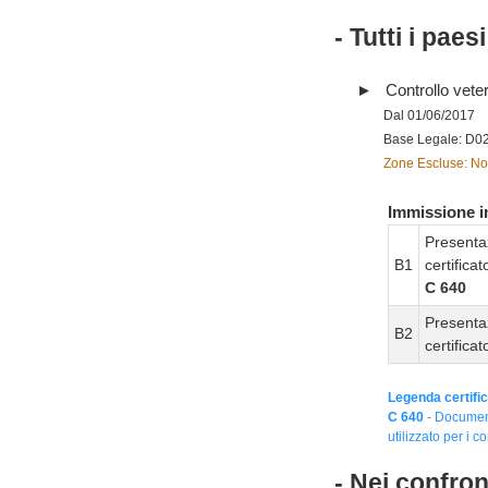
- Tutti i paes
Controllo vete
Dal 01/06/2017
Base Legale: D0
Zone Escluse: Nor
Immissione in
Presenta
B1
certifica
C 640
Presenta
B2
certifica
Legenda certific
C 640
- Document
utilizzato per i co
- Nei confro