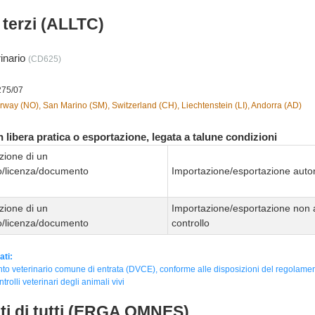
i terzi (ALLTC)
rinario
(CD625)
275/07
way (NO), San Marino (SM), Switzerland (CH), Liechtenstein (LI), Andorra (AD)
 libera pratica o esportazione, legata a talune condizioni
zione di un
to/licenza/documento
Importazione/esportazione autor
zione di un
Importazione/esportazione non 
to/licenza/documento
controllo
ati:
o veterinario comune di entrata (DVCE), conforme alle disposizioni del regolame
ntrolli veterinari degli animali vivi
nti di tutti (ERGA OMNES)