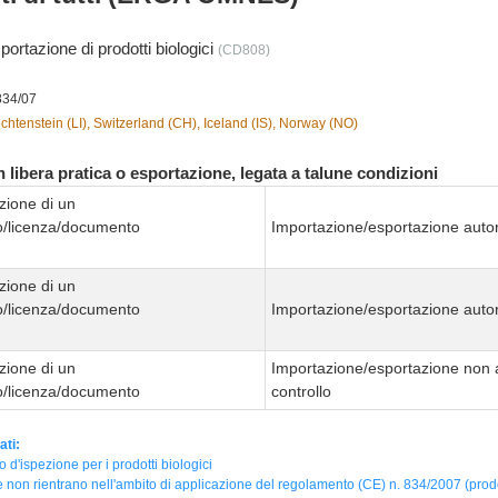
portazione di prodotti biologici
(CD808)
834/07
chtenstein (LI), Switzerland (CH), Iceland (IS), Norway (NO)
 libera pratica o esportazione, legata a talune condizioni
zione di un
to/licenza/documento
Importazione/esportazione autor
zione di un
to/licenza/documento
Importazione/esportazione autor
zione di un
Importazione/esportazione non 
to/licenza/documento
controllo
ati:
to d'ispezione per i prodotti biologici
 non rientrano nell'ambito di applicazione del regolamento (CE) n. 834/2007 (prodot