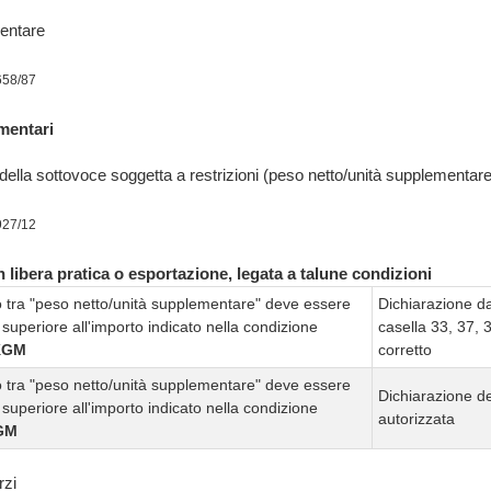
entare
658/87
mentari
ella sottovoce soggetta a restrizioni (peso netto/unità supplementar
927/12
 libera pratica o esportazione, legata a talune condizioni
 tra "peso netto/unità supplementare" deve essere
Dichiarazione d
superiore all'importo indicato nella condizione
casella 33, 37, 
KGM
corretto
 tra "peso netto/unità supplementare" deve essere
Dichiarazione de
superiore all'importo indicato nella condizione
autorizzata
GM
rzi