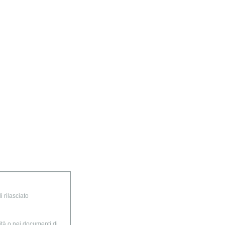
 rilasciato
ità o nei documenti di