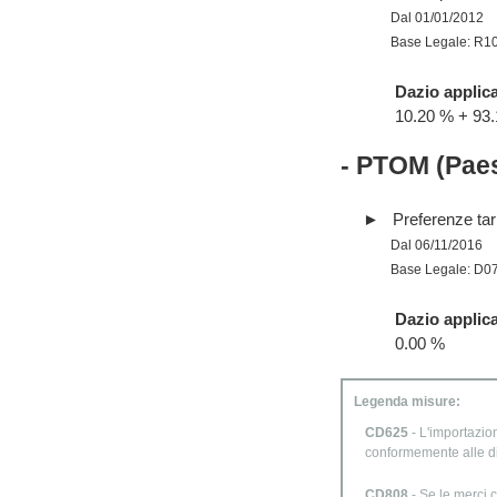
Dal 01/01/2012
Base Legale: R1
Dazio applica
10.20 % + 9
- PTOM (Paes
Preferenze tari
Dal 06/11/2016
Base Legale: D0
Dazio applica
0.00 %
Legenda misure:
CD625
- L'importazion
conformemente alle d
CD808
- Se le merci c