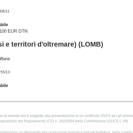
006/11
bile
3.100 EUR DTN
i e territori d'oltremare) (LOMB)
ffarie
755/13
bile
e di animali vivi è soggetta alla presentazione di un certificato DVCE per gli animali
isposizioni del Regolamento (CE) n. 282/2004 della Commissione (GUCE L 49)
ontengono un riferimento alla produzione biologica nell’etichettatura, nella pubblic