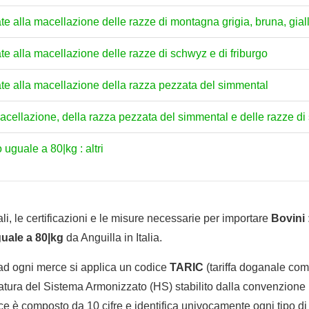
e alla macellazione delle razze di montagna grigia, bruna, gial
e alla macellazione delle razze di schwyz e di friburgo
te alla macellazione della razza pezzata del simmental
a macellazione, della razza pezzata del simmental e delle razze di
 o uguale a 80|kg : altri
li, le certificazioni e le misure necessarie per importare
Bovini : 
guale a 80|kg
da Anguilla in Italia.
 ad ogni merce si applica un codice
TARIC
(tariffa doganale comu
tura del Sistema Armonizzato (HS) stabilito dalla convenzione 
e è composto da 10 cifre e identifica univocamente ogni tipo di 