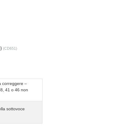
e)
(CD651)
a correggere –
38, 41 o 46 non
lla sottovoce