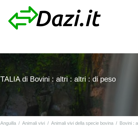
IA di Bovini : altri : altri : di peso
Anguilla
Animali vivi
Animali vivi della specie bovina
Bovini : al