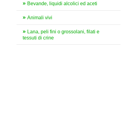
Bevande, liquidi alcolici ed aceti
Animali vivi
Lana, peli fini o grossolani, filati e
tessuti di crine
Pelli da pellicceria e loro lavori; pellicce
artificiali
Caffè, tè, mate e spezie
©2026 Dazi.it. All rights reserved. Developed by