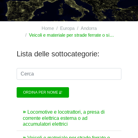
Home
Europa
Andorra
Veicoli e materiale per strade ferrate o simili e loro parti; apparecchi meccanici (compresi quelli elettromeccanici) di segnalazione per vie di comunicazione
Lista delle sottocategorie:
ORDINA PER NOME
Locomotive e locotrattori, a presa di
corrente elettrica esterna o ad
accumulatori elettrici
Veicoli e materiale per strade ferrate o