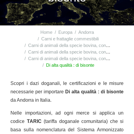
Home
Europa
Andorra
Carni e frattaglie commestibili
Carni di animali della specie bovina, congelate
Carni di animali della specie bovina, congelate : disossate
Carni di animali della specie bovina, congelate : disossate : altre
Di alta qualità : di bisonte
Scopri i dazi doganali, le certificazioni e le misure
necessarie per importare
Di alta qualità : di bisonte
da Andorra in Italia.
Nelle importazioni, ad ogni merce si applica un
codice
TARIC
(tariffa doganale comunitaria) che si
basa sulla nomenclatura del Sistema Armonizzato