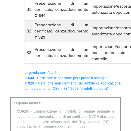
Presentazione di un
Importazione/esport
B1
certificato/licenza/documento
autorizzata dopo cont
C 644
Presentazione di un
Importazione/esport
B2
certificato/licenza/documento
autorizzata dopo cont
Y 929
Importazione/esport
Presentazione di un
B3
non autorizzata
certificato/licenza/documento
controllo
Legenda certificati:
C 644
- Certificato d'ispezione per i prodotti biologici
Y 929
- Merci che non rientrano nell'ambito di applicazione
del regolamento (CE) n. 834/2007 (prodotti biologici)
Legenda misure:
CD624
- L'importazione di prodotti di origine animale è
soggetta alla presentazione di un certificato DVCE rilasciato
conformemente alle disposizioni del Regolamento (CE) n.
136/2004 della Commissione (GUCE L 21)