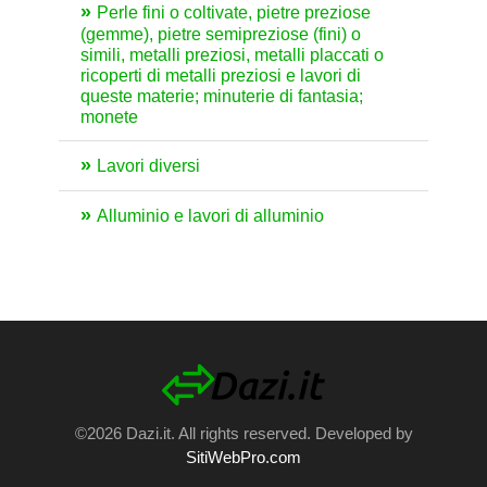
Perle fini o coltivate, pietre preziose
(gemme), pietre semipreziose (fini) o
simili, metalli preziosi, metalli placcati o
ricoperti di metalli preziosi e lavori di
queste materie; minuterie di fantasia;
monete
Lavori diversi
Alluminio e lavori di alluminio
©2026 Dazi.it. All rights reserved. Developed by
SitiWebPro.com