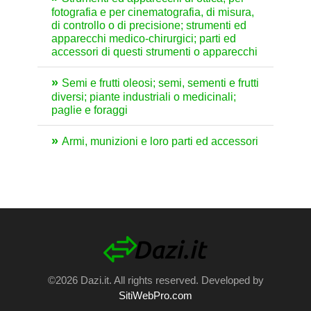
fotografia e per cinematografia, di misura,
di controllo o di precisione; strumenti ed
apparecchi medico-chirurgici; parti ed
accessori di questi strumenti o apparecchi
Semi e frutti oleosi; semi, sementi e frutti
diversi; piante industriali o medicinali;
paglie e foraggi
Armi, munizioni e loro parti ed accessori
©2026 Dazi.it. All rights reserved. Developed by
SitiWebPro.com