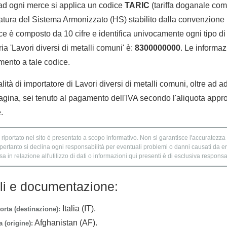
 ad ogni merce si applica un codice
TARIC
(tariffa doganale comu
tura del Sistema Armonizzato (HS) stabilito dalla convenzione 
e è composto da 10 cifre e identifica univocamente ogni tipo di 
a 'Lavori diversi di metalli comuni' è:
8300000000
. Le informaz
imento a tale codice.
lità di importatore di Lavori diversi di metalli comuni, oltre ad a
agina, sei tenuto al pagamento dell'IVA secondo l'aliquota appro
.
 riportato nel sito è presentato a scopo informativo. Non si garantisce l'accuratezza e
 pertanto si declina ogni responsabilità per eventuali problemi o danni causati da er
 in relazione all'utilizzo di dati o informazioni qui presenti è di esclusiva responsab
lli e documentazione:
Italia (IT).
orta (destinazione):
Afghanistan (AF).
 (origine):