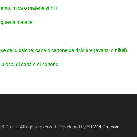
anto, mica o materie simili
i queste materie
se cellulosiche; carta o cartone da riciclare (avanzi o rifiuti)
lulosa, di carta o di cartone
6 Dazi.it. All rights reserved. Developed by
SitiWebPro.com