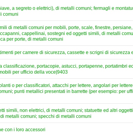
iave, a segreto o elettrici), di metalli comuni; fermagli e montatu
lli comuni
li di metalli comuni per mobili, porte, scale, finestre, persiane, 
attaccapanni, cappellinai, sostegni ed oggetti simili, di metalli com
a per porte, di metalli comuni
imenti per camere di sicurezza, cassette e scrigni di sicurezza e
la classificazione, portacopie, astucci, portapenne, portatimbri e
 mobili per ufficio della voce|9403
lanti o per classificatori, attacchi per lettere, angolari per lette
 comuni; punti metallici presentati in barrette (per esempio: per uff
simili, non elettrici, di metalli comuni; statuette ed altri oggett
i, di metalli comuni; specchi di metalli comuni
he con i loro accessori