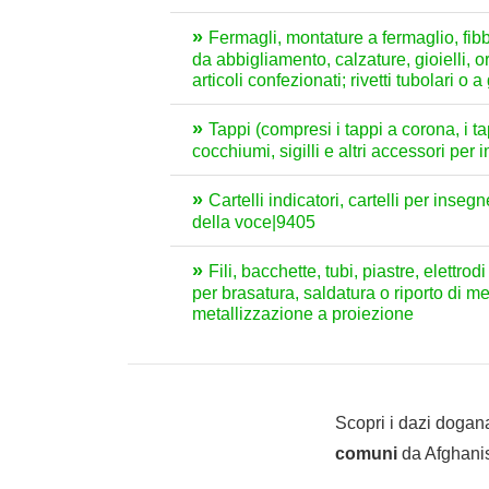
Fermagli, montature a fermaglio, fibbie
da abbigliamento, calzature, gioielli, oro
articoli confezionati; rivetti tubolari o
Tappi (compresi i tappi a corona, i tap
cocchiumi, sigilli e altri accessori per
Cartelli indicatori, cartelli per inseg
della voce|9405
Fili, bacchette, tubi, piastre, elettrod
per brasatura, saldatura o riporto di met
metallizzazione a proiezione
Scopri i dazi dogana
comuni
da Afghanist