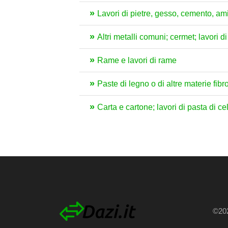
Lavori di pietre, gesso, cemento, ami
Altri metalli comuni; cermet; lavori d
Rame e lavori di rame
Paste di legno o di altre materie fibro
Carta e cartone; lavori di pasta di cel
©202