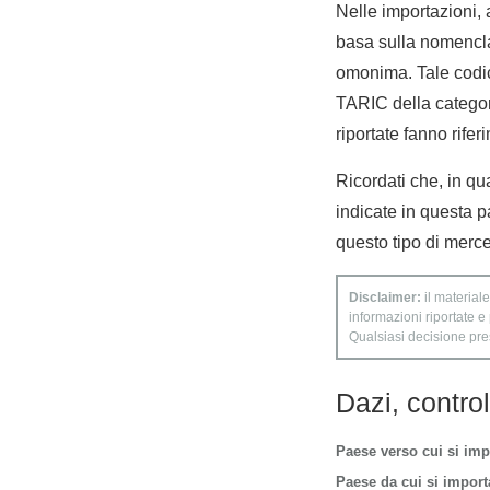
Nelle importazioni,
basa sulla nomencla
omonima. Tale codic
TARIC della categori
riportate fanno rifer
Ricordati che, in qua
indicate in questa p
questo tipo di merce
Disclaimer:
il materiale
informazioni riportate e
Qualsiasi decisione presa
Dazi, contro
Paese verso cui si imp
Paese da cui si importa