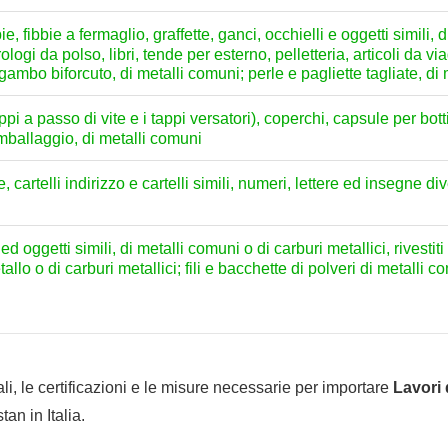
, fibbie a fermaglio, graffette, ganci, occhielli e oggetti simili, 
logi da polso, libri, tende per esterno, pelletteria, articoli da via
 a gambo biforcuto, di metalli comuni; perle e pagliette tagliate, di
pi a passo di vite e i tappi versatori), coperchi, capsule per bottig
 imballaggio, di metalli comuni
ne, cartelli indirizzo e cartelli simili, numeri, lettere ed insegne d
i ed oggetti simili, di metalli comuni o di carburi metallici, rivestit
allo o di carburi metallici; fili e bacchette di polveri di metalli
li, le certificazioni e le misure necessarie per importare
Lavori 
an in Italia.