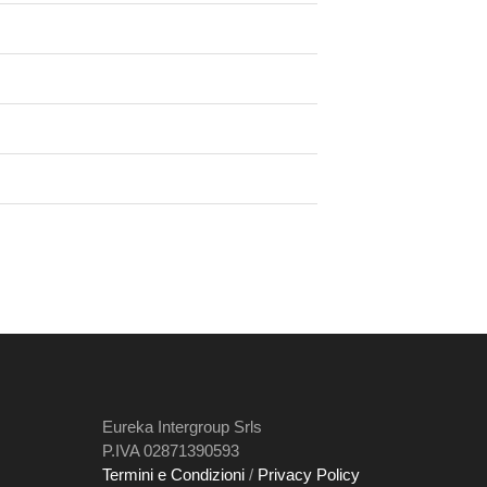
Eureka Intergroup Srls
P.IVA 02871390593
Termini e Condizioni
/
Privacy Policy