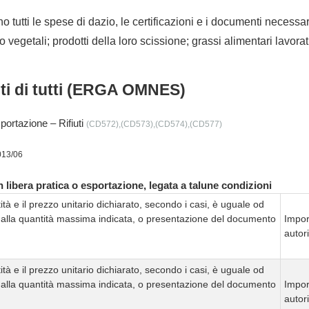
no tutti le spese di dazio, le certificazioni e i documenti necessa
o vegetali; prodotti della loro scissione; grassi alimentari lavorat
nti di tutti (ERGA OMNES)
mportazione – Rifiuti
(CD572),(CD573),(CD574),(CD577)
013/06
 libera pratica o esportazione, legata a talune condizioni
tà e il prezzo unitario dichiarato, secondo i casi, è uguale od
e alla quantità massima indicata, o presentazione del documento
Impor
autor
tà e il prezzo unitario dichiarato, secondo i casi, è uguale od
e alla quantità massima indicata, o presentazione del documento
Impor
autor