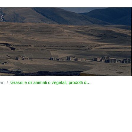
tan
Grassi e oli animali o vegetali; prodotti della loro scissione; grassi alimentari lavorati; cere di origine animale o vegetale