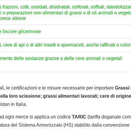
frazioni, cotti, ossidati, disidratati, solforati, soffiati, standoliz
o preparazioni non alimentari di grassi o di oli animali o vegetali 
prese altrove
 liscivie glicerinose
, cere di api o di altri insetti e spermaceti, anche raffinati o color
tamento delle sostanze grasse o delle cere animali o vegetali
li, le certificazioni e le misure necessarie per importare
Grassi 
della loro scissione; grassi alimentari lavorati; cere di origin
tan in Italia.
 ad ogni merce si applica un codice
TARIC
(tariffa doganale comu
tura del Sistema Armonizzato (HS) stabilito dalla convenzione 