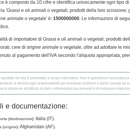
e è composto da 10 cifre e identifica univocamente ogni tipo di 
a 'Grassi e oli animali o vegetali; prodotti della loro scissione; 
igine animale o vegetale' è:
1500000000
. Le informazioni di segui
dice.
lità di importatore di Grassi e oli animali o vegetali; prodotti del
orati; cere di origine animale o vegetale, oltre ad adottare le mi
enuto al pagamento dell'IVA secondo l'aliquota appropriata, prev
 riportato nel sito è presentato a scopo informativo. Non si garantisce l'accuratezza e
 pertanto si declina ogni responsabilità per eventuali problemi o danni causati da er
 in relazione all'utilizzo di dati o informazioni qui presenti è di esclusiva responsab
lli e documentazione:
Italia (IT).
orta (destinazione):
Afghanistan (AF).
 (origine):