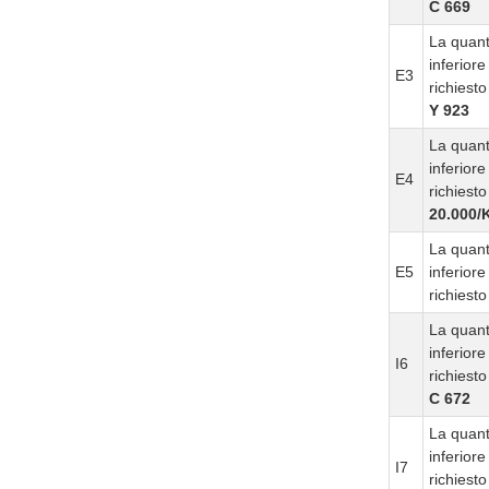
C 669
La quanti
inferior
E3
richiesto
Y 923
La quanti
inferior
E4
richiesto
20.000
La quanti
E5
inferior
richiesto
La quanti
inferior
I6
richiesto
C 672
La quanti
inferior
I7
richiesto