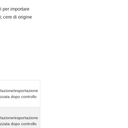
ri per importare
i; cere di origine
tazione/esportazione
izzata dopo controllo
tazione/esportazione
izzata dopo controllo