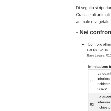
Di seguito si riporta
Grassi e oli animali 
animale o vegetale.
- Nei confro
Controllo all'i
Dal 18/08/2016
Base Legale: R1
Immissione in
La quanti
inferior
E1
richiesto
C 672
La quanti
inferior
E2
richiesto