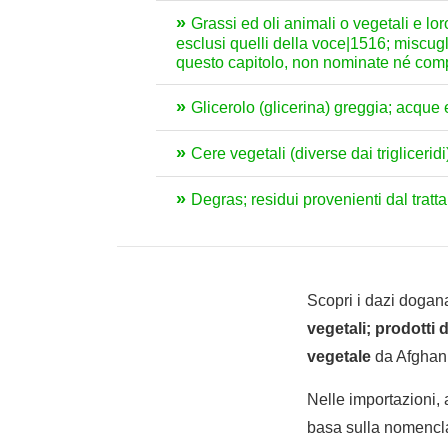
Grassi ed oli animali o vegetali e loro 
esclusi quelli della voce|1516; miscugli 
questo capitolo, non nominate né com
Glicerolo (glicerina) greggia; acque e
Cere vegetali (diverse dai trigliceridi)
Degras; residui provenienti dal trat
Scopri i dazi dogana
vegetali; prodotti 
vegetale
da Afghanis
Nelle importazioni,
basa sulla nomencla