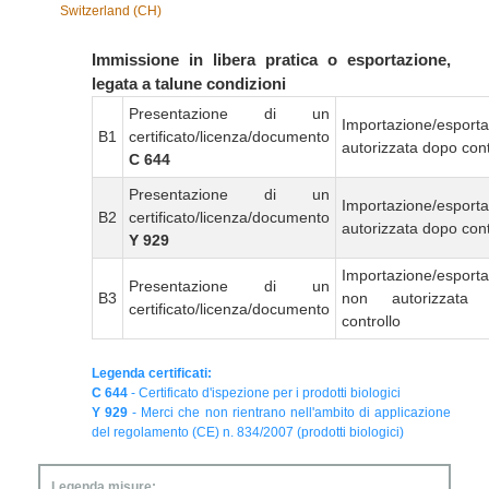
Switzerland (CH)
Immissione in libera pratica o esportazione,
legata a talune condizioni
Presentazione di un
Importazione/esport
B1
certificato/licenza/documento
autorizzata dopo cont
C 644
Presentazione di un
Importazione/esport
B2
certificato/licenza/documento
autorizzata dopo cont
Y 929
Importazione/esport
Presentazione di un
B3
non autorizzata
certificato/licenza/documento
controllo
Legenda certificati:
C 644
- Certificato d'ispezione per i prodotti biologici
Y 929
- Merci che non rientrano nell'ambito di applicazione
del regolamento (CE) n. 834/2007 (prodotti biologici)
Legenda misure: