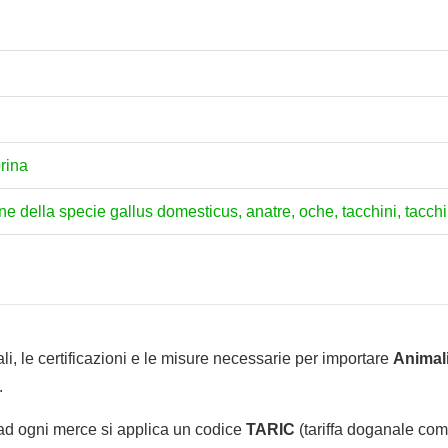
prina
line della specie gallus domesticus, anatre, oche, tacchini, tacch
li, le certificazioni e le misure necessarie per importare
Animali
.
 ad ogni merce si applica un codice
TARIC
(tariffa doganale comu