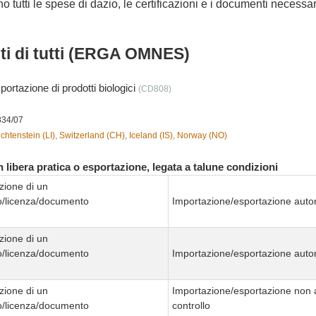
no tutti le spese di dazio, le certificazioni e i documenti necessa
nti di tutti (ERGA OMNES)
portazione di prodotti biologici
(CD808)
834/07
chtenstein (LI), Switzerland (CH), Iceland (IS), Norway (NO)
 libera pratica o esportazione, legata a talune condizioni
zione di un
to/licenza/documento
Importazione/esportazione autor
zione di un
to/licenza/documento
Importazione/esportazione autor
zione di un
Importazione/esportazione non 
to/licenza/documento
controllo