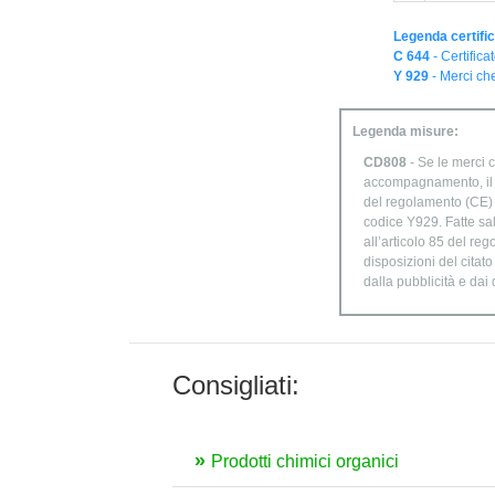
Legenda certific
C 644
- Certifica
Y 929
- Merci che
Legenda misure:
CD808
- Se le merci c
accompagnamento, il di
del regolamento (CE) n
codice Y929. Fatte sal
all’articolo 85 del re
disposizioni del citat
dalla pubblicità e dai
Consigliati:
Prodotti chimici organici