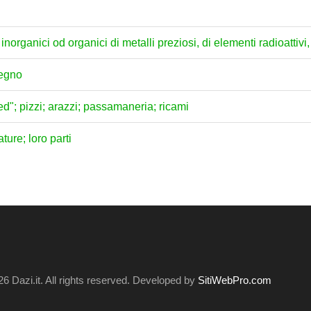
norganici od organici di metalli preziosi, di elementi radioattivi, d
legno
fted"; pizzi; arazzi; passamaneria; ricami
ture; loro parti
6 Dazi.it. All rights reserved. Developed by
SitiWebPro.com