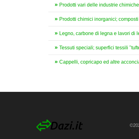
Prodotti vari delle industrie chimiche
Prodotti chimici inorganici; composti i
Legno, carbone di legna e lavori di 
Tessuti speciali; superfici tessili "tu
Cappelli, copricapo ed altre acconcia
©202