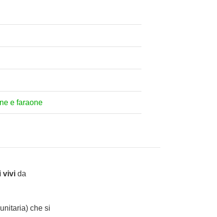
ine e faraone
 vivi
da
nitaria) che si