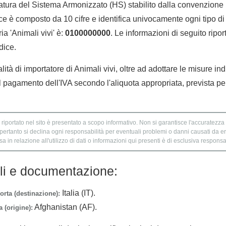
tura del Sistema Armonizzato (HS) stabilito dalla convenzione 
e è composto da 10 cifre e identifica univocamente ogni tipo di 
a 'Animali vivi' è:
0100000000
. Le informazioni di seguito ripor
dice.
lità di importatore di Animali vivi, oltre ad adottare le misure in
l pagamento dell'IVA secondo l'aliquota appropriata, prevista per
 riportato nel sito è presentato a scopo informativo. Non si garantisce l'accuratezza e
 pertanto si declina ogni responsabilità per eventuali problemi o danni causati da er
 in relazione all'utilizzo di dati o informazioni qui presenti è di esclusiva responsab
lli e documentazione:
Italia (IT).
orta (destinazione):
Afghanistan (AF).
 (origine):