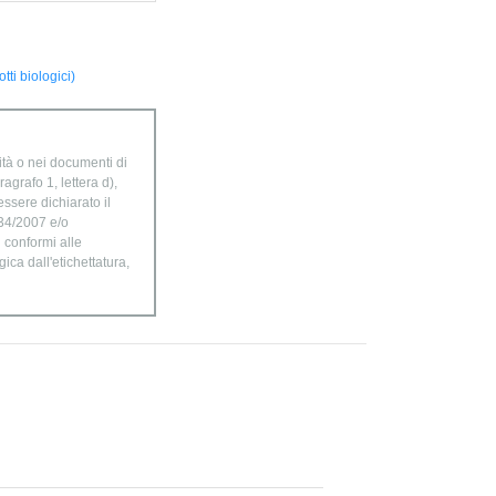
ti biologici)
ità o nei documenti di
agrafo 1, lettera d),
ssere dichiarato il
834/2007 e/o
n conformi alle
ica dall'etichettatura,