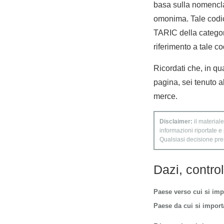
basa sulla nomencla
omonima. Tale codic
TARIC della categori
riferimento a tale co
Ricordati che, in qua
pagina, sei tenuto a
merce.
Disclaimer:
il materiale
informazioni riportate e
Qualsiasi decisione presa
Dazi, contro
Paese verso cui si imp
Paese da cui si importa