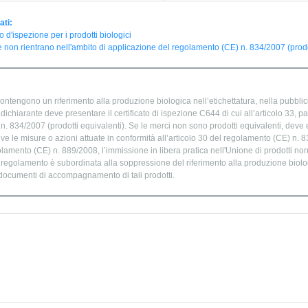
ati:
to d'ispezione per i prodotti biologici
 non rientrano nell'ambito di applicazione del regolamento (CE) n. 834/2007 (prodot
ontengono un riferimento alla produzione biologica nell’etichettatura, nella pubblic
chiarante deve presentare il certificato di ispezione C644 di cui all’articolo 33, par
. 834/2007 (prodotti equivalenti). Se le merci non sono prodotti equivalenti, deve e
ve le misure o azioni attuate in conformità all’articolo 30 del regolamento (CE) n. 
golamento (CE) n. 889/2008, l’immissione in libera pratica nell'Unione di prodotti no
o regolamento è subordinata alla soppressione del riferimento alla produzione biolog
 documenti di accompagnamento di tali prodotti.