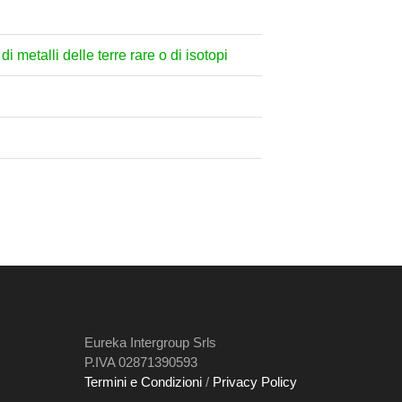
i metalli delle terre rare o di isotopi
Eureka Intergroup Srls
P.IVA 02871390593
Termini e Condizioni
/
Privacy Policy