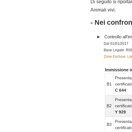
Di seguito si riporta
Animali vivi.
- Nei confro
Controllo all’im
Dal 01/01/2017
Base Legale: R0
Zone Escluse: Lie
Immissione in
Presenta
B1
certifica
C 644
Presenta
B2
certifica
Y 929
Presenta
B3
certifica