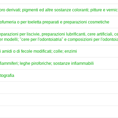
loro derivati; pigmenti ed altre sostanze coloranti; pitture e vernici
profumeria o per toeletta preparati e preparazioni cosmetiche
arazioni per liscivie, preparazioni lubrificanti, cere artificiali, c
per modelli; "cere per l'odontoiatria" e composizioni per l'odontoi
amidi o di fecole modificati; colle; enzimi
; fiammiferi; leghe piroforiche; sostanze infiammabili
atografia