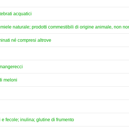
tebrati acquatici
ili; miele naturale; prodotti commestibili di origine animale, non 
minati né compresi altrove
i mangerecci
di meloni
e fecole; inulina; glutine di frumento