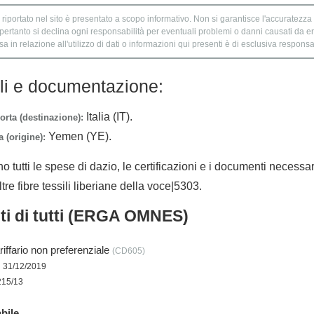
 riportato nel sito è presentato a scopo informativo. Non si garantisce l'accuratezza e
 pertanto si declina ogni responsabilità per eventuali problemi o danni causati da er
 in relazione all'utilizzo di dati o informazioni qui presenti è di esclusiva responsab
lli e documentazione:
Italia (IT).
orta (destinazione):
Yemen (YE).
 (origine):
no tutti le spese di dazio, le certificazioni e i documenti necessa
ltre fibre tessili liberiane della voce|5303.
nti di tutti (ERGA OMNES)
iffario non preferenziale
(CD605)
l 31/12/2019
215/13
bile