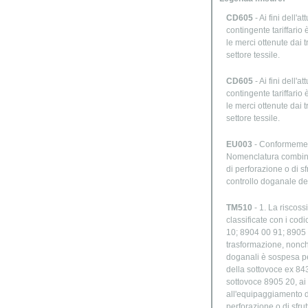
CD605
- Ai fini dell'
contingente tariffario
le merci ottenute dai 
settore tessile.
CD605
- Ai fini dell'
contingente tariffario
le merci ottenute dai 
settore tessile.
EU003
- Conformemente 
Nomenclatura combinata
di perforazione o di s
controllo doganale dell
TM510
- 1. La riscoss
classificate con i co
10; 8904 00 91; 8905 
trasformazione, nonché
doganali è sospesa per:
della sottovoce ex 8430
sottovoce 8905 20, ai 
all'equipaggiamento di 
perforazione o di sfru