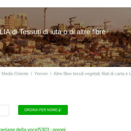
di Tessuti di iuta o di altre fibre
Medio Oriente
Yemen
Altre fibre tessili vegetali; filati di carta e tessuti di filati di carta
ORDINA PER NOME
i liberiane della voce|5303 : greggi