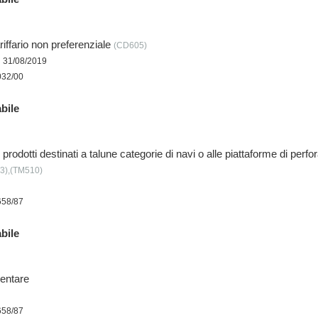
iffario non preferenziale
(CD605)
l 31/08/2019
032/00
bile
rodotti destinati a talune categorie di navi o alle piattaforme di perfo
3),(TM510)
658/87
bile
entare
658/87