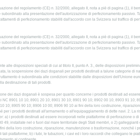
attuazione del regolamento (CE) n. 32/2000, allegato II, nota a piè di pagina (1), il be
 è subordinato alla presentazione dell'autorizzazione di perfezionamento passivo. T
trattamenti di perfezionamento stabiliti dall'accordo con la Svizzera sul traffico di p
attuazione del regolamento (CE) n. 32/2000, allegato II, nota a piè di pagina (1), il be
 è subordinato alla presentazione dell'autorizzazione di perfezionamento passivo. T
trattamenti di perfezionamento stabiliti dall'accordo con la Svizzera sul traffico di p
alle disposizioni speciali di cui al titolo II, punto A. 3., delle disposizioni prelimin
, la sospensione dei dazi doganali per prodotti destinati a talune categorie di nav
fruttamento è subordinata alle condizioni stabilite dalle disposizioni dell'Unione euro
a destinazione di tali prodotti.
ione dei dazi doganali è sospesa per quanto concerne i prodotti destinati ad essere
dici NC 8901 10 10; 8901 20 10; 8901 30 10; 8901 90 10; 8902 00 10; 8903 91 10; 
10 10; 8905 90 10; 8906 10 00; 8906 90 10 ai fini della loro costruzione, riparazi
 per i prodotti destinati all'armamento o all'equipaggiamento di dette navi. 2. La r
 a) i prodotti destinati ad essere incorporati nelle piattaforme di perforazione o di 
 49, installate nel o fuori dal mare territoriale degli Stati membri, o 2) galleggianti
fini della loro costruzione, riparazione, manutenzione o trasformazione, nonché i pr
tali piattaforme; b) i tubi, le tubazioni, i cavi ed i loro raccordi che collegano le pia
ttamento al continente.