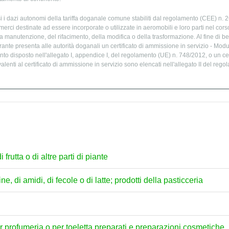
 i dazi autonomi della tariffa doganale comune stabiliti dal regolamento (CEE) n. 26
merci destinate ad essere incorporate o utilizzate in aeromobili e loro parti nel cors
la manutenzione, del rifacimento, della modifica o della trasformazione. Al fine di be
rante presenta alle autorità doganali un certificato di ammissione in servizio - Mod
 disposto nell'allegato I, appendice I, del regolamento (UE) n. 748/2012, o un cert
uivalenti al certificato di ammissione in servizio sono elencati nell'allegato II del re
frutta o di altre parti di piante
ne, di amidi, di fecole o di latte; prodotti della pasticceria
per profumeria o per toeletta preparati e preparazioni cosmetiche