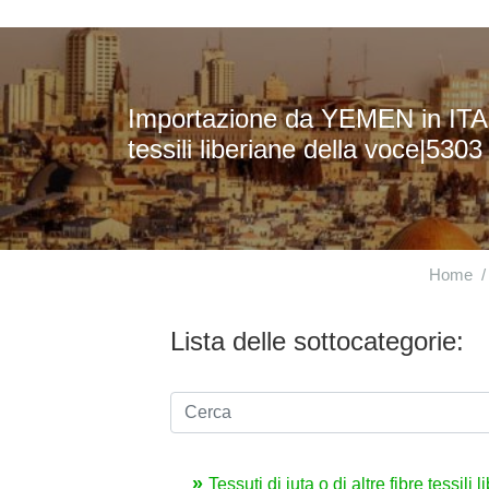
Importazione da YEMEN in ITALIA 
tessili liberiane della voce|5303
Home
Lista delle sottocategorie:
Tessuti di iuta o di altre fibre tessil