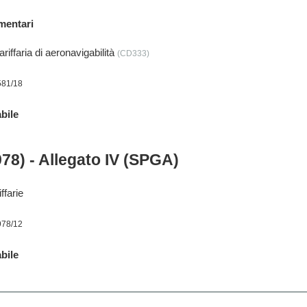
mentari
iffaria di aeronavigabilità
(CD333)
581/18
bile
978) - Allegato IV (SPGA)
ffarie
978/12
bile