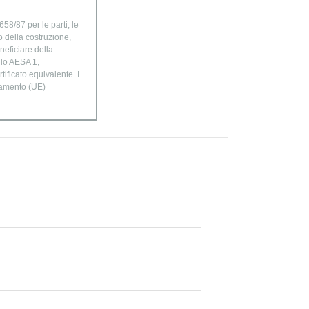
58/87 per le parti, le
o della costruzione,
neficiare della
ulo AESA 1,
ificato equivalente. I
golamento (UE)