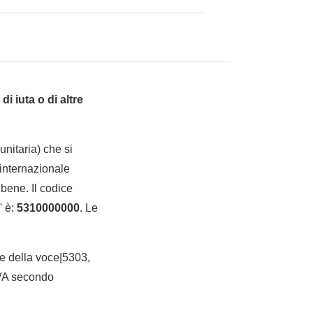
di iuta o di altre
nitaria) che si
internazionale
bene. Il codice
' è:
5310000000
. Le
ane della voce|5303,
IVA secondo