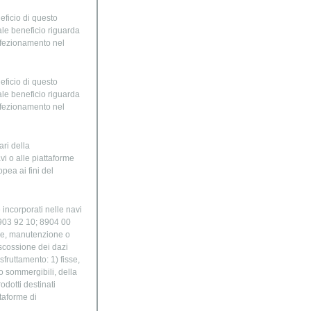
neficio di questo
ale beneficio riguarda
erfezionamento nel
neficio di questo
ale beneficio riguarda
erfezionamento nel
ari della
i o alle piattaforme
pea ai fini del
 incorporati nelle navi
8903 92 10; 8904 00
one, manutenzione o
iscossione dei dazi
sfruttamento: 1) fisse,
 o sommergibili, della
odotti destinati
ttaforme di