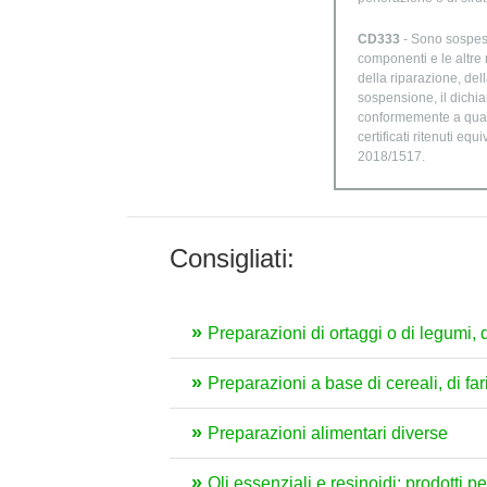
CD333
- Sono sospesi
componenti e le altre 
della riparazione, del
sospensione, il dichia
conformemente a quanto
certificati ritenuti eq
2018/1517.
Consigliati:
Preparazioni di ortaggi o di legumi, di 
Preparazioni a base di cereali, di fari
Preparazioni alimentari diverse
Oli essenziali e resinoidi; prodotti 