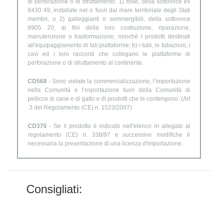
di perforazione o di sfruttamento: 1) fisse, della sottovoce ex
8430 49, installate nel o fuori dal mare territoriale degli Stati
membri, o 2) galleggianti o sommergibili, della sottovoce
8905 20, ai fini della loro costruzione, riparazione,
manutenzione o trasformazione, nonché i prodotti destinati
all'equipaggiamento di tali piattaforme; b) i tubi, le tubazioni, i
cavi ed i loro raccordi che collegano le piattaforme di
perforazione o di sfruttamento al continente.
CD568
- Sono vietate la commercializzazione, l’importazione
nella Comunità e l’esportazione fuori della Comunità di
pellicce di cane e di gatto e di prodotti che le contengono. (Art
.3 del Regolamento (CE) n. 1523/2007)
CD370
- Se il prodotto è indicato nell'elenco in allegato al
regolamento (CE) n. 338/97 e successive modifiche è
necessaria la presentazione di una licenza d'importazione.
Consigliati: