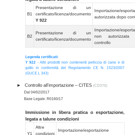
Presentazione di un
Importazione/esport
B1
certificato/licenza/documento
autorizzata dopo cont
Y 922
Importazione/esport
Presentazione di un
B2
non autorizzata
certificato/licenza/documento
controllo
Legenda certificati:
Y 922
- Altri prodotti non contenenti pelliccia di cane e di
gatto in conformità del Regolamento CE N. 1523/2007
(GUCE L 343)
Controllo all'importazione – CITES
(CD370)
Dal 04/02/2017
Base Legale: R0160/17
Immissione in libera pratica o esportazione,
legata a talune condizioni
Altre
Importazione/esportazione
Y1
condizioni