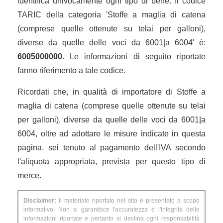
identifica univocamente ogni tipo di bene. Il codice
TARIC della categoria 'Stoffe a maglia di catena
(comprese quelle ottenute su telai per galloni),
diverse da quelle delle voci da 6001|a 6004' è:
6005000000
. Le informazioni di seguito riportate
fanno riferimento a tale codice.
Ricordati che, in qualità di importatore di Stoffe a
maglia di catena (comprese quelle ottenute su telai
per galloni), diverse da quelle delle voci da 6001|a
6004, oltre ad adottare le misure indicate in questa
pagina, sei tenuto al pagamento dell'IVA secondo
l'aliquota appropriata, prevista per questo tipo di
merce.
Disclaimer:
il materiale riportato nel sito è presentato a scopo
informativo. Non si garantisce l'accuratezza e l'integrità delle
informazioni riportate e pertanto si declina ogni responsabilità