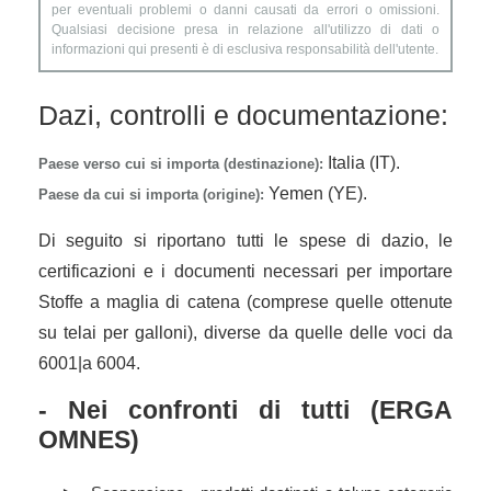
per eventuali problemi o danni causati da errori o omissioni.
Qualsiasi decisione presa in relazione all'utilizzo di dati o
informazioni qui presenti è di esclusiva responsabilità dell'utente.
Dazi, controlli e documentazione:
Italia (IT).
Paese verso cui si importa (destinazione):
Yemen (YE).
Paese da cui si importa (origine):
Di seguito si riportano tutti le spese di dazio, le
certificazioni e i documenti necessari per importare
Stoffe a maglia di catena (comprese quelle ottenute
su telai per galloni), diverse da quelle delle voci da
6001|a 6004.
- Nei confronti di tutti (ERGA
OMNES)