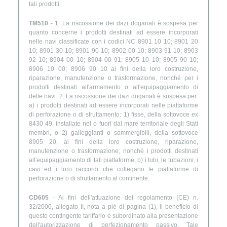
tali prodotti.
TM510
- 1. La riscossione dei dazi doganali è sospesa per
quanto concerne i prodotti destinati ad essere incorporati
nelle navi classificate con i codici NC 8901 10 10; 8901 20
10; 8901 30 10; 8901 90 10; 8902 00 10; 8903 91 10; 8903
92 10; 8904 00 10; 8904 00 91; 8905 10 10; 8905 90 10;
8906 10 00; 8906 90 10 ai fini della loro costruzione,
riparazione, manutenzione o trasformazione, nonché per i
prodotti destinati all'armamento o all'equipaggiamento di
dette navi. 2. La riscossione dei dazi doganali è sospesa per:
a) i prodotti destinati ad essere incorporati nelle piattaforme
di perforazione o di sfruttamento: 1) fisse, della sottovoce ex
8430 49, installate nel o fuori dal mare territoriale degli Stati
membri, o 2) galleggianti o sommergibili, della sottovoce
8905 20, ai fini della loro costruzione, riparazione,
manutenzione o trasformazione, nonché i prodotti destinati
all'equipaggiamento di tali piattaforme; b) i tubi, le tubazioni, i
cavi ed i loro raccordi che collegano le piattaforme di
perforazione o di sfruttamento al continente.
CD605
- Ai fini dell'attuazione del regolamento (CE) n.
32/2000, allegato II, nota a piè di pagina (1), il beneficio di
questo contingente tariffario è subordinato alla presentazione
dell'autorizzazione di perfezionamento passivo. Tale