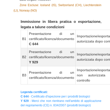
Zone Escluse: Iceland (IS), Switzerland (CH), Liechtenstein
(LI), Norway (NO)
Immissione in libera pratica o esportazione,
legata a talune condizioni
Presentazione di un
Importazione/esport
B1
certificato/licenza/documento
autorizzata dopo cont
C 644
Presentazione di un
Importazione/esport
B2
certificato/licenza/documento
autorizzata dopo cont
Y 929
Importazione/esport
Presentazione di un
B3
non autorizzata
certificato/licenza/documento
controllo
Legenda certificati:
C 644
- Certificato d'ispezione per i prodotti biologici
Y 929
- Merci che non rientrano nell'ambito di applicazione
del regolamento (CE) n. 834/2007 (prodotti biologici)