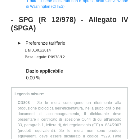
Y 900
- Il bene dichiarato non è ripreso nella Convenzione
di Washington (CITES)
- SPG (R 12/978) - Allegato IV
(SPGA)
Preferenze tariffarie
Dal 01/01/2014
Base Legale: R0978/12
Dazio applicabile
0.00 %
Legenda misure:
CD808
- Se le merci contengono un riferimento alla
produzione biologica nell’etichettatura, nella pubblicità o nei
documenti di accompagnamento, il dichiarante deve
presentare il certificato di ispezione C644 di cui all’articolo
33, paragrafo 1, lettera d), del regolamento (CE) n. 834/2007
(prodotti equivalenti). Se le merci non sono prodotti
equivalenti, deve essere dichiarato il codice Y929. Fatte