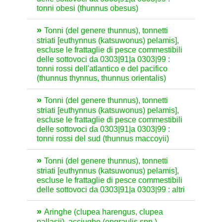
tonni obesi (thunnus obesus)
Tonni (del genere thunnus), tonnetti
striati [euthynnus (katsuwonus) pelamis],
escluse le frattaglie di pesce commestibili
delle sottovoci da 0303|91|a 0303|99 :
tonni rossi dell'atlantico e del pacifico
(thunnus thynnus, thunnus orientalis)
Tonni (del genere thunnus), tonnetti
striati [euthynnus (katsuwonus) pelamis],
escluse le frattaglie di pesce commestibili
delle sottovoci da 0303|91|a 0303|99 :
tonni rossi del sud (thunnus maccoyii)
Tonni (del genere thunnus), tonnetti
striati [euthynnus (katsuwonus) pelamis],
escluse le frattaglie di pesce commestibili
delle sottovoci da 0303|91|a 0303|99 : altri
Aringhe (clupea harengus, clupea
pallasii), acciughe (engraulis spp.),