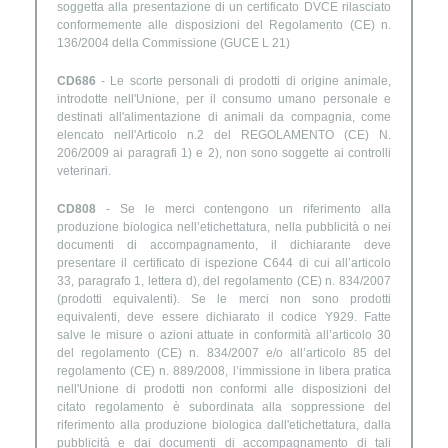
soggetta alla presentazione di un certificato DVCE rilasciato
conformemente alle disposizioni del Regolamento (CE) n.
136/2004 della Commissione (GUCE L 21)
CD686
- Le scorte personali di prodotti di origine animale,
introdotte nell'Unione, per il consumo umano personale e
destinati all'alimentazione di animali da compagnia, come
elencato nell'Articolo n.2 del REGOLAMENTO (CE) N.
206/2009 ai paragrafi 1) e 2), non sono soggette ai controlli
veterinari.
CD808
- Se le merci contengono un riferimento alla
produzione biologica nell’etichettatura, nella pubblicità o nei
documenti di accompagnamento, il dichiarante deve
presentare il certificato di ispezione C644 di cui all’articolo
33, paragrafo 1, lettera d), del regolamento (CE) n. 834/2007
(prodotti equivalenti). Se le merci non sono prodotti
equivalenti, deve essere dichiarato il codice Y929. Fatte
salve le misure o azioni attuate in conformità all’articolo 30
del regolamento (CE) n. 834/2007 e/o all’articolo 85 del
regolamento (CE) n. 889/2008, l’immissione in libera pratica
nell'Unione di prodotti non conformi alle disposizioni del
citato regolamento è subordinata alla soppressione del
riferimento alla produzione biologica dall'etichettatura, dalla
pubblicità e dai documenti di accompagnamento di tali