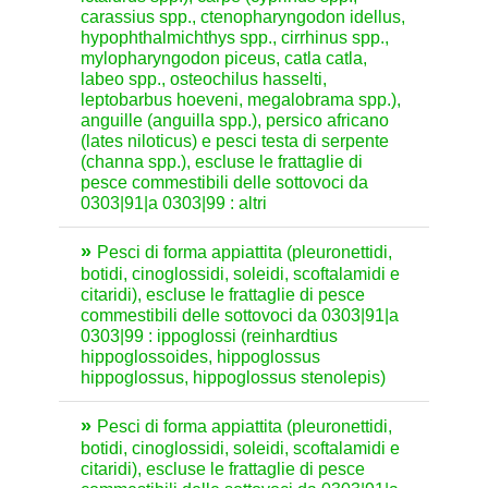
carassius spp., ctenopharyngodon idellus,
hypophthalmichthys spp., cirrhinus spp.,
mylopharyngodon piceus, catla catla,
labeo spp., osteochilus hasselti,
leptobarbus hoeveni, megalobrama spp.),
anguille (anguilla spp.), persico africano
(lates niloticus) e pesci testa di serpente
(channa spp.), escluse le frattaglie di
pesce commestibili delle sottovoci da
0303|91|a 0303|99 : altri
Pesci di forma appiattita (pleuronettidi,
botidi, cinoglossidi, soleidi, scoftalamidi e
citaridi), escluse le frattaglie di pesce
commestibili delle sottovoci da 0303|91|a
0303|99 : ippoglossi (reinhardtius
hippoglossoides, hippoglossus
hippoglossus, hippoglossus stenolepis)
Pesci di forma appiattita (pleuronettidi,
botidi, cinoglossidi, soleidi, scoftalamidi e
citaridi), escluse le frattaglie di pesce