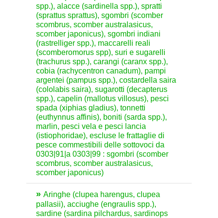
spp.), alacce (sardinella spp.), spratti
(sprattus sprattus), sgombri (scomber
scombrus, scomber australasicus,
scomber japonicus), sgombri indiani
(rastrelliger spp.), maccarelli reali
(scomberomorus spp), suri e sugarelli
(trachurus spp.), carangi (caranx spp.),
cobia (rachycentron canadum), pampi
argentei (pampus spp.), costardella saira
(cololabis saira), sugarotti (decapterus
spp.), capelin (mallotus villosus), pesci
spada (xiphias gladius), tonnetti
(euthynnus affinis), boniti (sarda spp.),
marlin, pesci vela e pesci lancia
(istiophoridae), escluse le frattaglie di
pesce commestibili delle sottovoci da
0303|91|a 0303|99 : sgombri (scomber
scombrus, scomber australasicus,
scomber japonicus)
Aringhe (clupea harengus, clupea
pallasii), acciughe (engraulis spp.),
sardine (sardina pilchardus, sardinops