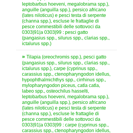
leptobarbus hoeveni, megalobrama spp.),
anguille (anguilla spp.), persico africano
(lates niloticus) e pesci testa di serpente
(channa spp.), escluse le frattaglie di
pesce commestibili delle sottovoci da
0303|91|a 0303|99 : pesci gatto
(pangasius spp., silurus spp., clarias spp.,
ictalurus spp.)
Tilapia (oreochromis spp.), pesci gatto
(pangasius spp., silurus spp., clarias spp.,
ictalurus spp.), carpe (cyprinus spp.,
carassius spp., ctenopharyngodon idellus,
hypophthalmichthys spp., cirrhinus spp.,
mylopharyngodon piceus, catla catla,
labeo spp., osteochilus hasselti,
leptobarbus hoeveni, megalobrama spp.),
anguille (anguilla spp.), persico africano
(lates niloticus) e pesci testa di serpente
(channa spp.), escluse le frattaglie di
pesce commestibili delle sottovoci da
0303|91|a 0303|99 : carpe (cyprinus spp.,
carassius spp., ctenopharyngodon idellus,