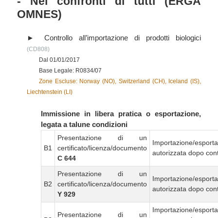
- Nei confronti di tutti (ERGA
OMNES)
Controllo all’importazione di prodotti biologici
(CD808)
Dal 01/01/2017
Base Legale: R0834/07
Zone Escluse: Norway (NO), Switzerland (CH), Iceland (IS),
Liechtenstein (LI)
Immissione in libera pratica o esportazione,
legata a talune condizioni
Presentazione di un
Importazione/esport
B1
certificato/licenza/documento
autorizzata dopo cont
C 644
Presentazione di un
Importazione/esport
B2
certificato/licenza/documento
autorizzata dopo cont
Y 929
Importazione/esport
Presentazione di un