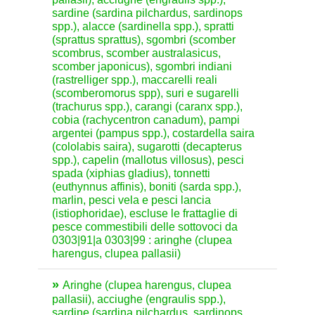
sardine (sardina pilchardus, sardinops
spp.), alacce (sardinella spp.), spratti
(sprattus sprattus), sgombri (scomber
scombrus, scomber australasicus,
scomber japonicus), sgombri indiani
(rastrelliger spp.), maccarelli reali
(scomberomorus spp), suri e sugarelli
(trachurus spp.), carangi (caranx spp.),
cobia (rachycentron canadum), pampi
argentei (pampus spp.), costardella saira
(cololabis saira), sugarotti (decapterus
spp.), capelin (mallotus villosus), pesci
spada (xiphias gladius), tonnetti
(euthynnus affinis), boniti (sarda spp.),
marlin, pesci vela e pesci lancia
(istiophoridae), escluse le frattaglie di
pesce commestibili delle sottovoci da
0303|91|a 0303|99 : aringhe (clupea
harengus, clupea pallasii)
Aringhe (clupea harengus, clupea
pallasii), acciughe (engraulis spp.),
sardine (sardina pilchardus, sardinops