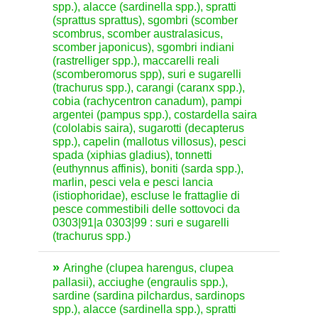
spp.), alacce (sardinella spp.), spratti
(sprattus sprattus), sgombri (scomber
scombrus, scomber australasicus,
scomber japonicus), sgombri indiani
(rastrelliger spp.), maccarelli reali
(scomberomorus spp), suri e sugarelli
(trachurus spp.), carangi (caranx spp.),
cobia (rachycentron canadum), pampi
argentei (pampus spp.), costardella saira
(cololabis saira), sugarotti (decapterus
spp.), capelin (mallotus villosus), pesci
spada (xiphias gladius), tonnetti
(euthynnus affinis), boniti (sarda spp.),
marlin, pesci vela e pesci lancia
(istiophoridae), escluse le frattaglie di
pesce commestibili delle sottovoci da
0303|91|a 0303|99 : suri e sugarelli
(trachurus spp.)
Aringhe (clupea harengus, clupea
pallasii), acciughe (engraulis spp.),
sardine (sardina pilchardus, sardinops
spp.), alacce (sardinella spp.), spratti