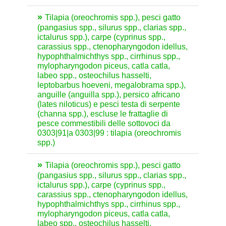
Tilapia (oreochromis spp.), pesci gatto
(pangasius spp., silurus spp., clarias spp.,
ictalurus spp.), carpe (cyprinus spp.,
carassius spp., ctenopharyngodon idellus,
hypophthalmichthys spp., cirrhinus spp.,
mylopharyngodon piceus, catla catla,
labeo spp., osteochilus hasselti,
leptobarbus hoeveni, megalobrama spp.),
anguille (anguilla spp.), persico africano
(lates niloticus) e pesci testa di serpente
(channa spp.), escluse le frattaglie di
pesce commestibili delle sottovoci da
0303|91|a 0303|99 : tilapia (oreochromis
spp.)
Tilapia (oreochromis spp.), pesci gatto
(pangasius spp., silurus spp., clarias spp.,
ictalurus spp.), carpe (cyprinus spp.,
carassius spp., ctenopharyngodon idellus,
hypophthalmichthys spp., cirrhinus spp.,
mylopharyngodon piceus, catla catla,
labeo spp., osteochilus hasselti,