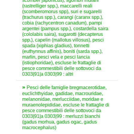
scomber japonicus), sgombri indiani
(rastrelliger spp.), maccarelli reali
(scomberomorus spp), suri e sugarelli
(trachurus spp.), carangi (caranx spp.),
cobia (rachycentron canadum), pampi
argentei (pampus spp.), costardella saira
(cololabis saira), sugarotti (decapterus
spp.), capelin (mallotus villosus), pesci
spada (xiphias gladius), tonnetti
(euthynnus affinis), boniti (sarda spp.),
marlin, pesci vela e pesci lancia
(istiophoridae), escluse le frattaglie di
pesce commestibili delle sottovoci da
0303|91|a 0303|99 : altri
Pesci delle famiglie bregmacerotidae,
euclichthyidae, gadidae, macrouridae,
melanonidae, merlucciidae, moridae e
muraenolepididae, escluse le frattaglie di
pesce commestibili delle sottovoci da
0303|91|a 0303|99 : merluzzi bianchi
(gadus morhua, gadus ogac, gadus
macrocephalus)