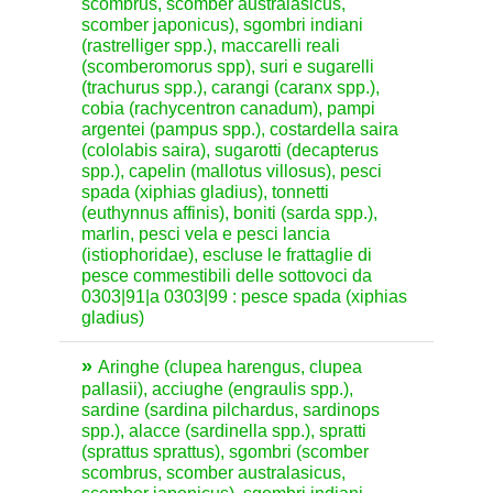
scombrus, scomber australasicus,
scomber japonicus), sgombri indiani
(rastrelliger spp.), maccarelli reali
(scomberomorus spp), suri e sugarelli
(trachurus spp.), carangi (caranx spp.),
cobia (rachycentron canadum), pampi
argentei (pampus spp.), costardella saira
(cololabis saira), sugarotti (decapterus
spp.), capelin (mallotus villosus), pesci
spada (xiphias gladius), tonnetti
(euthynnus affinis), boniti (sarda spp.),
marlin, pesci vela e pesci lancia
(istiophoridae), escluse le frattaglie di
pesce commestibili delle sottovoci da
0303|91|a 0303|99 : pesce spada (xiphias
gladius)
Aringhe (clupea harengus, clupea
pallasii), acciughe (engraulis spp.),
sardine (sardina pilchardus, sardinops
spp.), alacce (sardinella spp.), spratti
(sprattus sprattus), sgombri (scomber
scombrus, scomber australasicus,