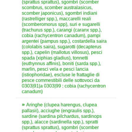
(sprattus sprattus), sgombri (scomber
scombrus, scomber australasicus,
scomber japonicus), sgombri indiani
(rastrelliger spp.), maccarelli reali
(scomberomorus spp), suri e sugarelli
(trachurus spp.), carangi (caranx spp.),
cobia (rachycentron canadum), pampi
argentei (pampus spp.), costardella saira
(cololabis saira), sugarotti (decapterus
spp.), capelin (mallotus villosus), pesci
spada (xiphias gladius), tonnetti
(euthynnus affinis), boniti (sarda spp.),
marlin, pesci vela e pesci lancia
(istiophoridae), escluse le frattaglie di
pesce commestibili delle sottovoci da
0303|91|a 0303|99 : cobia (rachycentron
canadum)
Aringhe (clupea harengus, clupea
pallasii), acciughe (engraulis spp.),
sardine (sardina pilchardus, sardinops
spp.), alacce (sardinella spp.), spratti
(sprattus sprattus), sgombri (scomber