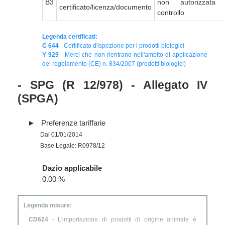
B3
non autorizzata
certificato/licenza/documento
controllo
Legenda certificati:
C 644
- Certificato d'ispezione per i prodotti biologici
Y 929
- Merci che non rientrano nell'ambito di applicazione
del regolamento (CE) n. 834/2007 (prodotti biologici)
- SPG (R 12/978) - Allegato IV
(SPGA)
Preferenze tariffarie
Dal 01/01/2014
Base Legale: R0978/12
Dazio applicabile
0.00 %
Legenda misure:
CD624
- L'importazione di prodotti di origine animale è