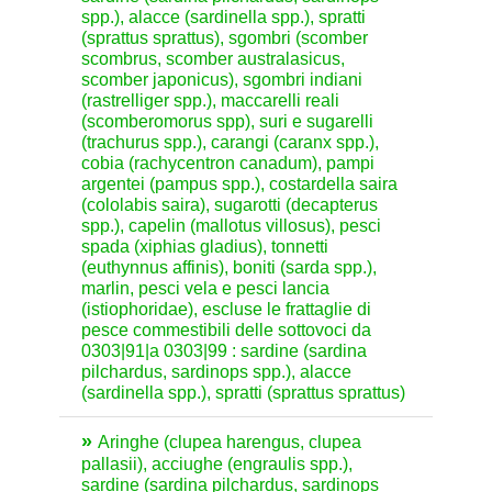
spp.), alacce (sardinella spp.), spratti
(sprattus sprattus), sgombri (scomber
scombrus, scomber australasicus,
scomber japonicus), sgombri indiani
(rastrelliger spp.), maccarelli reali
(scomberomorus spp), suri e sugarelli
(trachurus spp.), carangi (caranx spp.),
cobia (rachycentron canadum), pampi
argentei (pampus spp.), costardella saira
(cololabis saira), sugarotti (decapterus
spp.), capelin (mallotus villosus), pesci
spada (xiphias gladius), tonnetti
(euthynnus affinis), boniti (sarda spp.),
marlin, pesci vela e pesci lancia
(istiophoridae), escluse le frattaglie di
pesce commestibili delle sottovoci da
0303|91|a 0303|99 : sardine (sardina
pilchardus, sardinops spp.), alacce
(sardinella spp.), spratti (sprattus sprattus)
Aringhe (clupea harengus, clupea
pallasii), acciughe (engraulis spp.),
sardine (sardina pilchardus, sardinops