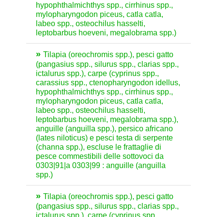
hypophthalmichthys spp., cirrhinus spp.,
mylopharyngodon piceus, catla catla,
labeo spp., osteochilus hasselti,
leptobarbus hoeveni, megalobrama spp.)
Tilapia (oreochromis spp.), pesci gatto
(pangasius spp., silurus spp., clarias spp.,
ictalurus spp.), carpe (cyprinus spp.,
carassius spp., ctenopharyngodon idellus,
hypophthalmichthys spp., cirrhinus spp.,
mylopharyngodon piceus, catla catla,
labeo spp., osteochilus hasselti,
leptobarbus hoeveni, megalobrama spp.),
anguille (anguilla spp.), persico africano
(lates niloticus) e pesci testa di serpente
(channa spp.), escluse le frattaglie di
pesce commestibili delle sottovoci da
0303|91|a 0303|99 : anguille (anguilla
spp.)
Tilapia (oreochromis spp.), pesci gatto
(pangasius spp., silurus spp., clarias spp.,
ictalurus spp.), carpe (cyprinus spp.,