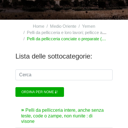
Home
Medio Oriente
Yemen
Pelli da pellicceria e loro lavori; pellicce artificiali
Pelli da pellicceria conciate o preparate (comprese le teste, code, zampe ed altri pezzi, cascami e ritagli), anche riunite (senza aggiunta di altre materie), diverse da quelle della voce|4303
Lista delle sottocategorie:
ORDINA PER NOME
Pelli da pellicceria intere, anche senza
teste, code o zampe, non riunite : di
visone