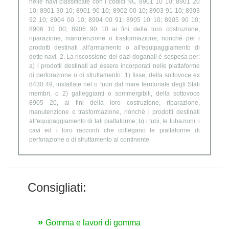
nelle navi classificate con i codici NC 8901 10 10; 8901 20
10; 8901 30 10; 8901 90 10; 8902 00 10; 8903 91 10; 8903
92 10; 8904 00 10; 8904 00 91; 8905 10 10; 8905 90 10;
8906 10 00; 8906 90 10 ai fini della loro costruzione,
riparazione, manutenzione o trasformazione, nonché per i
prodotti destinati all'armamento o all'equipaggiamento di
dette navi. 2. La riscossione dei dazi doganali è sospesa per:
a) i prodotti destinati ad essere incorporati nelle piattaforme
di perforazione o di sfruttamento: 1) fisse, della sottovoce ex
8430 49, installate nel o fuori dal mare territoriale degli Stati
membri, o 2) galleggianti o sommergibili, della sottovoce
8905 20, ai fini della loro costruzione, riparazione,
manutenzione o trasformazione, nonché i prodotti destinati
all'equipaggiamento di tali piattaforme; b) i tubi, le tubazioni, i
cavi ed i loro raccordi che collegano le piattaforme di
perforazione o di sfruttamento al continente.
Consigliati:
Gomma e lavori di gomma