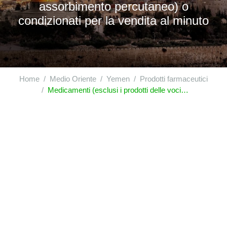
assorbimento percutaneo) o
condizionati per la vendita al minuto
Home
Medio Oriente
Yemen
Prodotti farmaceutici
Medicamenti (esclusi i prodotti delle voci|3002, 3005|o 3006) costituiti da prodotti anche miscelati, preparati per scopi terapeutici o profilattici, presentati sotto forma di dosi (compresi i prodotti destinati alla somministrazione per assorbimento percutaneo) o condizionati per la vendita al minuto