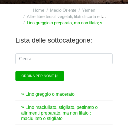
Home
Medio Oriente
Yemen
Altre fibre tessili vegetali; filati di carta e tessuti di filati di carta
Lino greggio o preparato, ma non filato; stoppe e cascami di lino (compresi i cascami di filati e gli sfilacciati)
Lista delle sottocategorie:
ORDINA PER NOME
Lino greggio o macerato
Lino maciullato, stigliato, pettinato o
altrimenti preparato, ma non filato :
maciullato o stigliato