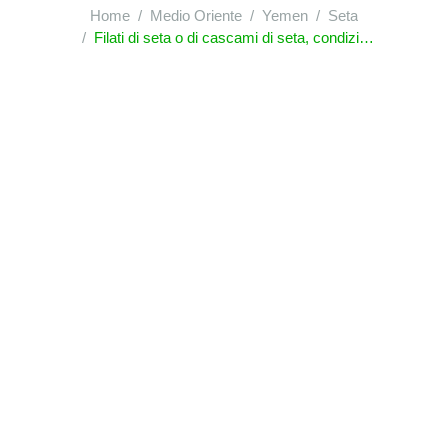
Home
Medio Oriente
Yemen
Seta
Filati di seta o di cascami di seta, condizionati per la vendita al minuto; pelo di messina (crine di firenze)