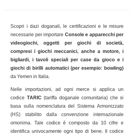
Scopri i dazi doganali, le certificazioni e le misure
necessarie per importare
Console e apparecchi per
videogiochi, oggetti per giochi di società,
compresi i giochi meccanici, anche a motore, i
bigliardi, i tavoli speciali per case da gioco e i
giochi di birilli automatici (per esempio: bowling)
da Yemen in Italia.
Nelle importazioni, ad ogni merce si applica un
codice
TARIC
(tariffa doganale comunitaria) che si
basa sulla nomenclatura del Sistema Armonizzato
(HS) stabilito dalla convenzione internazionale
omonima. Tale codice è composto da 10 cifre e
identifica univocamente ogni tipo di bene. Il codice