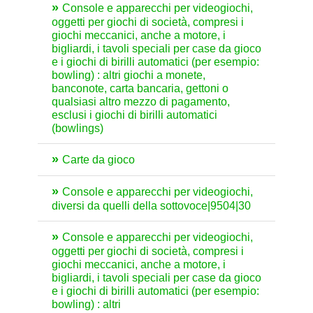
Console e apparecchi per videogiochi,
oggetti per giochi di società, compresi i
giochi meccanici, anche a motore, i
bigliardi, i tavoli speciali per case da gioco
e i giochi di birilli automatici (per esempio:
bowling) : altri giochi a monete,
banconote, carta bancaria, gettoni o
qualsiasi altro mezzo di pagamento,
esclusi i giochi di birilli automatici
(bowlings)
Carte da gioco
Console e apparecchi per videogiochi,
diversi da quelli della sottovoce|9504|30
Console e apparecchi per videogiochi,
oggetti per giochi di società, compresi i
giochi meccanici, anche a motore, i
bigliardi, i tavoli speciali per case da gioco
e i giochi di birilli automatici (per esempio:
bowling) : altri