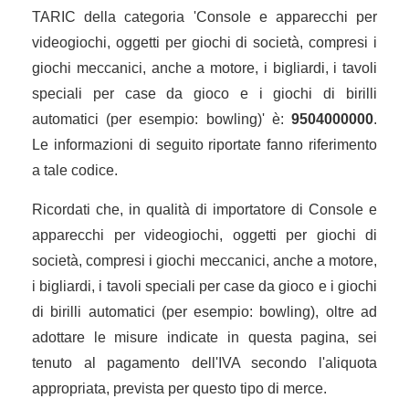
TARIC della categoria 'Console e apparecchi per
videogiochi, oggetti per giochi di società, compresi i
giochi meccanici, anche a motore, i bigliardi, i tavoli
speciali per case da gioco e i giochi di birilli
automatici (per esempio: bowling)' è:
9504000000
.
Le informazioni di seguito riportate fanno riferimento
a tale codice.
Ricordati che, in qualità di importatore di Console e
apparecchi per videogiochi, oggetti per giochi di
società, compresi i giochi meccanici, anche a motore,
i bigliardi, i tavoli speciali per case da gioco e i giochi
di birilli automatici (per esempio: bowling), oltre ad
adottare le misure indicate in questa pagina, sei
tenuto al pagamento dell'IVA secondo l'aliquota
appropriata, prevista per questo tipo di merce.