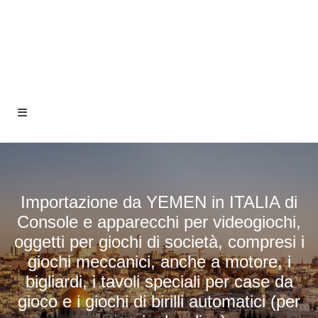
Importazione da YEMEN in ITALIA di
Console e apparecchi per videogiochi,
oggetti per giochi di società, compresi i
giochi meccanici, anche a motore, i
bigliardi, i tavoli speciali per case da
gioco e i giochi di birilli automatici (per