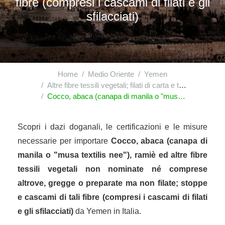
fibre (compresi i cascami di filati e gli
sfilacciati)
Home
Medio Oriente
Yemen
Altre fibre tessili vegetali; filati di carta e tessuti di filati di carta
Cocco, abaca (canapa di manila o "musa textilis nee"), ramiè ed altre fibre tessili vegetali non nominate né comprese altrove, gregge o preparate ma non filate; stoppe e cascami di tali fibre (compresi i cascami di filati e gli sfilacciati)
Scopri i dazi doganali, le certificazioni e le misure
necessarie per importare
Cocco, abaca (canapa di
manila o "musa textilis nee"), ramiè ed altre fibre
tessili vegetali non nominate né comprese
altrove, gregge o preparate ma non filate; stoppe
e cascami di tali fibre (compresi i cascami di filati
e gli sfilacciati)
da Yemen in Italia.