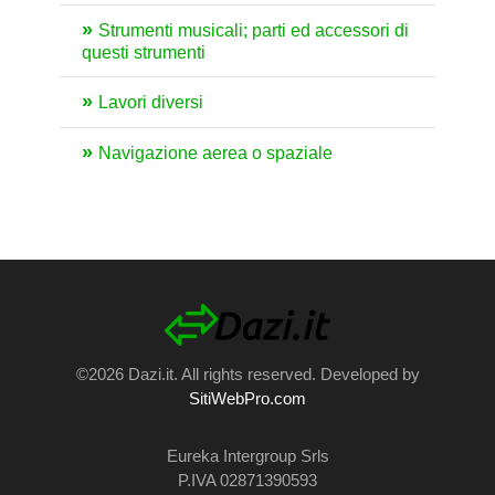
Strumenti musicali; parti ed accessori di
questi strumenti
Lavori diversi
Navigazione aerea o spaziale
©2026 Dazi.it. All rights reserved. Developed by
SitiWebPro.com
Eureka Intergroup Srls
P.IVA 02871390593