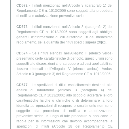
CD572
- I rifiuti menzionati nell'Articolo 3 (paragrafo 1) del
Regolamento CE n. 1013/2006 sono soggetti alla procedura
di notifica e autorizzazione preventive scritte.
CD573
- I rifiuti menzionati nell'Articolo 3 (paragrafo 2) del
Regolamento CE n. 1013/2006 sono soggetti agli obblighi
generali d'informazione di cui all'articolo 18 del medesimo
regolamento, se la quantità dei rifiuti spediti supera 20|kg.
CD574
- Se i rifiuti elencati nell'Allegato III (elenco verde)
presentano certe caratteristiche di pericolo, questi ultimi sono
soggetti alle disposizioni che sarebbero ad essi applicabili se
fossero elencati nell'Allegato IV (elenco ambra). Vedasi
Articolo n.3 (paragrafo 3) del Regolamento CE n. 1013/2006.
CD577
- Le spedizioni di rifiuti esplicitamente destinati alle
analisi di laboratorio (Articolo 3 (paragrafo 4) del
Regolamento CE n.1013/2006) allo scopo di accertare le loro
caratteristiche fisiche o chimiche o di determinare la loro
idoneità ad operazioni di recupero o smaltimento non sono
soggette alla procedura di notifica e autorizzazione
preventive scritte. In luogo di tale procedura si applicano le
regole per le informazioni che devono accompagnare le
spedizioni di rifiuti (Articolo 18 del Regolamento CE