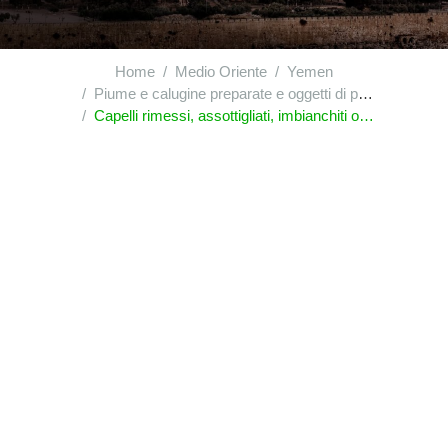
Home
Medio Oriente
Yemen
Piume e calugine preparate e oggetti di piume o di calugine; fiori artificiali; lavori di capelli
Capelli rimessi, assottigliati, imbianchiti o altrimenti preparati; lana, peli ed altre materie tessili, preparati per la fabbricazione di parrucche o di oggetti simili