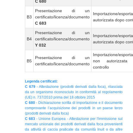
C 680
Presentazione di un
Importazione/esport
B3
certificato/licenza/documento
autorizzata dopo cont
C 683
Presentazione di un
Importazione/esport
B4
certificato/licenza/documento
autorizzata dopo cont
Y 032
Importazione/esport
Presentazione di un
B5
non autorizzata
certificato/licenza/documento
controllo
Legenda certificati:
C 679
- Attestazione (prodotti derivati dalla foca), rilasciata
da un organismo riconosciuto in conformità al regolamento
(UE) n. 737/2010 prima del 18 ottobre 2015
C 680
- Dichiarazione scritta di importazione e il documento
comprovante l’acquisizione dei prodotti in un paese terzo
(prodotti derivati dalla foca)
C 683
- Unione Europea - Attestazione per l'immissione sul
mercato unionale dei prodotti derivati dalla foca provenienti
da attività di caccia praticate da comunità Inuit o da altre