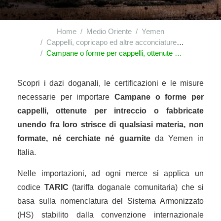
Home
Medio Oriente
Yemen
Cappelli, copricapo ed altre acconciature; loro parti
Campane o forme per cappelli, ottenute per intreccio o fabbricate unendo fra loro strisce di qualsiasi materia, non formate, né cerchiate né guarnite
Scopri i dazi doganali, le certificazioni e le misure
necessarie per importare
Campane o forme per
cappelli, ottenute per intreccio o fabbricate
unendo fra loro strisce di qualsiasi materia, non
formate, né cerchiate né guarnite
da Yemen in
Italia.
Nelle importazioni, ad ogni merce si applica un
codice
TARIC
(tariffa doganale comunitaria) che si
basa sulla nomenclatura del Sistema Armonizzato
(HS) stabilito dalla convenzione internazionale