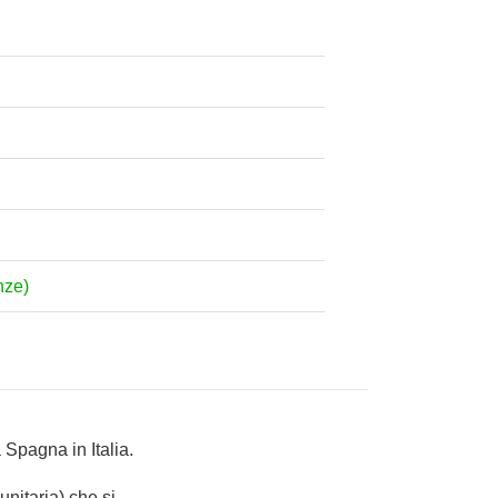
nze)
 Spagna in Italia.
nitaria) che si