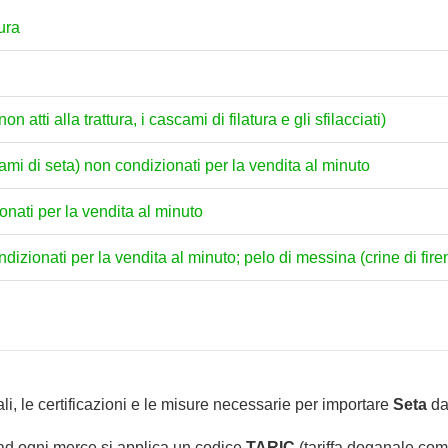
tura
 atti alla trattura, i cascami di filatura e gli sfilacciati)
ascami di seta) non condizionati per la vendita al minuto
ionati per la vendita al minuto
ondizionati per la vendita al minuto; pelo di messina (crine di fire
li, le certificazioni e le misure necessarie per importare
Seta
da
 ad ogni merce si applica un codice
TARIC
(tariffa doganale comu