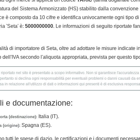
tura del Sistema Armonizzato (HS) stabilito dalla convenzione 
e è composto da 10 cifre e identifica univocamente ogni tipo di 
ia 'Seta' è:
5000000000
. Le informazioni di seguito riportate fa
lità di importatore di Seta, oltre ad adottare le misure indicate 
dell'IVA secondo l'aliquota appropriata, prevista per questo tip
 riportato nel sito è presentato a scopo informativo. Non si garantisce l'accuratezza e
 pertanto si declina ogni responsabilità per eventuali problemi o danni causati da er
 in relazione all'utilizzo di dati o informazioni qui presenti è di esclusiva responsab
lli e documentazione:
Italia (IT).
orta (destinazione):
Spagna (ES).
 (origine):
no tutti le spese di dazio, le certificazioni e i documenti necessa