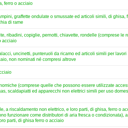
a, ferro o acciaio
mpini, graffette ondulate o smussate ed articoli simili, di ghisa,
chia di rame
 vite, ribadini, copiglie, pernotti, chiavette, rondelle (comprese l
 o acciaio
acci, uncinetti, punteruoli da ricamo ed articoli simili per lavori a
acciaio, non nominati né compresi altrove
acciaio
conomiche (comprese quelle che possono essere utilizzate acces
a gas, scaldapiatti ed apparecchi non elettrici simili per uso domest
, a riscaldamento non elettrico, e loro parti, di ghisa, ferro o acc
ono funzionare come distributori di aria fresca o condizionata), a
oro parti, di ghisa ferro o acciaio