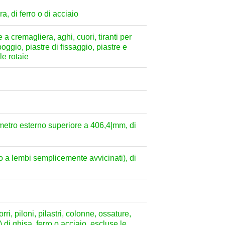
a, di ferro o di acciaio
e a cremagliera, aghi, cuori, tiranti per
oggio, piastre di fissaggio, piastre e
le rotaie
diametro esterno superiore a 406,4|mm, di
ati o a lembi semplicemente avvicinati), di
ri, piloni, pilastri, colonne, ossature,
) di ghisa, ferro o acciaio, escluse le