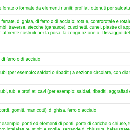
forate o formate da elementi riuniti; profilati ottenuti per saldatur
errate, di ghisa, di ferro o di acciaio: rotaie, controrotaie e rotai
mbi, traverse, stecche (ganasce), cuscinetti, cunei, piastre di app
ialmente costruiti per la posa, la congiunzione o il fissaggio del
 di ferro o di acciaio
ri tubi (per esempio: saldati o ribaditi) a sezione circolare, con 
 tubi, tubi e profilati cavi (per esempio: saldati, ribaditi, aggraff
rdi, gomiti, manicotti), di ghisa, ferro o acciaio
 esempio: ponti ed elementi di ponti, porte di cariche o chiuse, tor
loro intelaiature, stipiti e soglie, serrande di chiusura, balaustrate