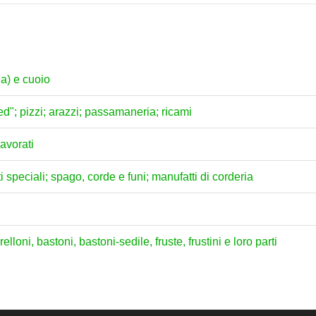
ia) e cuoio
fted"; pizzi; arazzi; passamaneria; ricami
avorati
ati speciali; spago, corde e funi; manufatti di corderia
loni, bastoni, bastoni-sedile, fruste, frustini e loro parti