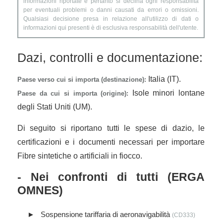
informazioni riportate e pertanto si declina ogni responsabilità
per eventuali problemi o danni causati da errori o omissioni.
Qualsiasi decisione presa in relazione all'utilizzo di dati o
informazioni qui presenti è di esclusiva responsabilità dell'utente.
Dazi, controlli e documentazione:
Italia (IT).
Paese verso cui si importa (destinazione):
Isole minori lontane
Paese da cui si importa (origine):
degli Stati Uniti (UM).
Di seguito si riportano tutti le spese di dazio, le
certificazioni e i documenti necessari per importare
Fibre sintetiche o artificiali in fiocco.
- Nei confronti di tutti (ERGA
OMNES)
Sospensione tariffaria di aeronavigabilità
(CD333)