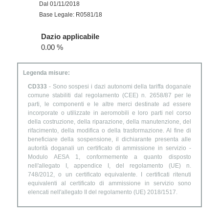
Dal 01/11/2018
Base Legale: R0581/18
Dazio applicabile
0.00 %
Legenda misure:
CD333
- Sono sospesi i dazi autonomi della tariffa doganale
comune stabiliti dal regolamento (CEE) n. 2658/87 per le
parti, le componenti e le altre merci destinate ad essere
incorporate o utilizzate in aeromobili e loro parti nel corso
della costruzione, della riparazione, della manutenzione, del
rifacimento, della modifica o della trasformazione. Al fine di
beneficiare della sospensione, il dichiarante presenta alle
autorità doganali un certificato di ammissione in servizio -
Modulo AESA 1, conformemente a quanto disposto
nell'allegato I, appendice I, del regolamento (UE) n.
748/2012, o un certificato equivalente. I certificati ritenuti
equivalenti al certificato di ammissione in servizio sono
elencati nell'allegato II del regolamento (UE) 2018/1517.