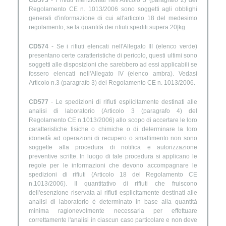
CD573
- I rifiuti menzionati nell'Articolo 3 (paragrafo 2) del
Regolamento CE n. 1013/2006 sono soggetti agli obblighi
generali d'informazione di cui all'articolo 18 del medesimo
regolamento, se la quantità dei rifiuti spediti supera 20|kg.
CD574
- Se i rifiuti elencati nell'Allegato III (elenco verde)
presentano certe caratteristiche di pericolo, questi ultimi sono
soggetti alle disposizioni che sarebbero ad essi applicabili se
fossero elencati nell'Allegato IV (elenco ambra). Vedasi
Articolo n.3 (paragrafo 3) del Regolamento CE n. 1013/2006.
CD577
- Le spedizioni di rifiuti esplicitamente destinati alle
analisi di laboratorio (Articolo 3 (paragrafo 4) del
Regolamento CE n.1013/2006) allo scopo di accertare le loro
caratteristiche fisiche o chimiche o di determinare la loro
idoneità ad operazioni di recupero o smaltimento non sono
soggette alla procedura di notifica e autorizzazione
preventive scritte. In luogo di tale procedura si applicano le
regole per le informazioni che devono accompagnare le
spedizioni di rifiuti (Articolo 18 del Regolamento CE
n.1013/2006). Il quantitativo di rifiuti che fruiscono
dell'esenzione riservata ai rifiuti esplicitamente destinati alle
analisi di laboratorio è determinato in base alla quantità
minima ragionevolmente necessaria per effettuare
correttamente l'analisi in ciascun caso particolare e non deve