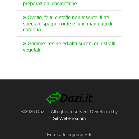
preparazioni cosmetiche
Ovatte, feltri e stoffe non tessute; filati
speciali; spago, corde e funi; manufatti di
corderia
Gomme, resine ed altri succhi ed estratti
vegetali
©2026 Dazi.it. All rights reserved. Developed by
SitiWebPro.com
Eureka Intergroup Srls