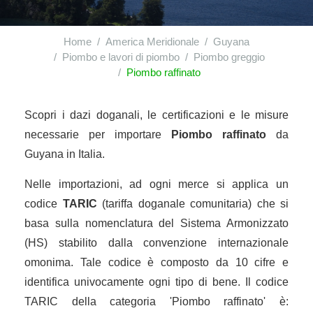
Home
America Meridionale
Guyana
Piombo e lavori di piombo
Piombo greggio
Piombo raffinato
Scopri i dazi doganali, le certificazioni e le misure
necessarie per importare
Piombo raffinato
da
Guyana in Italia.
Nelle importazioni, ad ogni merce si applica un
codice
TARIC
(tariffa doganale comunitaria) che si
basa sulla nomenclatura del Sistema Armonizzato
(HS) stabilito dalla convenzione internazionale
omonima. Tale codice è composto da 10 cifre e
identifica univocamente ogni tipo di bene. Il codice
TARIC della categoria 'Piombo raffinato' è: