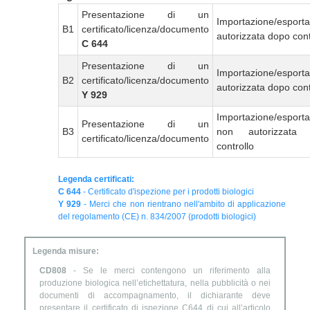
Presentazione di un
Importazione/esport
B1
certificato/licenza/documento
autorizzata dopo cont
C 644
Presentazione di un
Importazione/esport
B2
certificato/licenza/documento
autorizzata dopo cont
Y 929
Importazione/esport
Presentazione di un
B3
non autorizzata
certificato/licenza/documento
controllo
Legenda certificati:
C 644
- Certificato d'ispezione per i prodotti biologici
Y 929
- Merci che non rientrano nell'ambito di applicazione
del regolamento (CE) n. 834/2007 (prodotti biologici)
Legenda misure:
CD808
- Se le merci contengono un riferimento alla
produzione biologica nell’etichettatura, nella pubblicità o nei
documenti di accompagnamento, il dichiarante deve
presentare il certificato di ispezione C644 di cui all’articolo