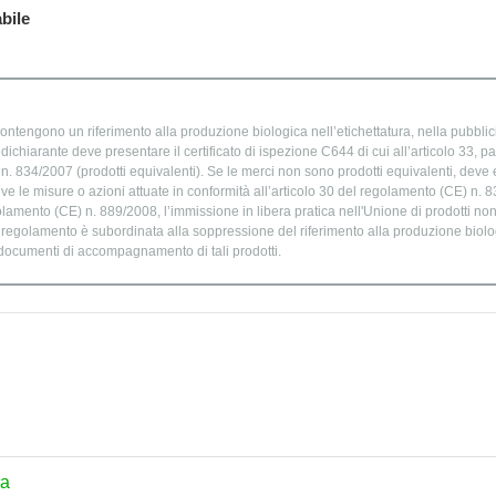
bile
ontengono un riferimento alla produzione biologica nell’etichettatura, nella pubblic
chiarante deve presentare il certificato di ispezione C644 di cui all’articolo 33, par
. 834/2007 (prodotti equivalenti). Se le merci non sono prodotti equivalenti, deve e
ve le misure o azioni attuate in conformità all’articolo 30 del regolamento (CE) n. 
golamento (CE) n. 889/2008, l’immissione in libera pratica nell'Unione di prodotti no
o regolamento è subordinata alla soppressione del riferimento alla produzione biolog
 documenti di accompagnamento di tali prodotti.
ra