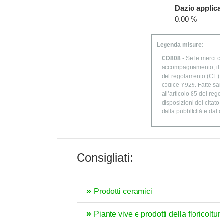
Dazio applica
0.00 %
Legenda misure:
CD808
- Se le merci c
accompagnamento, il di
del regolamento (CE) n
codice Y929. Fatte sal
all’articolo 85 del re
disposizioni del citat
dalla pubblicità e dai
Consigliati:
Prodotti ceramici
Piante vive e prodotti della floricoltu