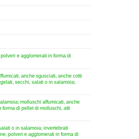
, polveri e agglomerati in forma di
 affumicati, anche sgusciati, anche cotti
gelati, secchi, salati o in salamoia;
n salamoia; molluschi affumicati, anche
 forma di pellet di molluschi, atti
salati o in salamoia; invertebrati
ine, polveri e agglomerati in forma di