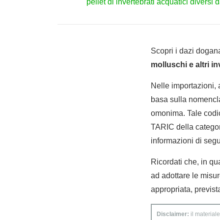
pellet di invertebrati acquatici diversi
Scopri i dazi dogana
molluschi e altri in
Nelle importazioni,
basa sulla nomencla
omonima. Tale codic
TARIC della categori
informazioni di segui
Ricordati che, in qua
ad adottare le misur
appropriata, previst
Disclaimer:
il materiale