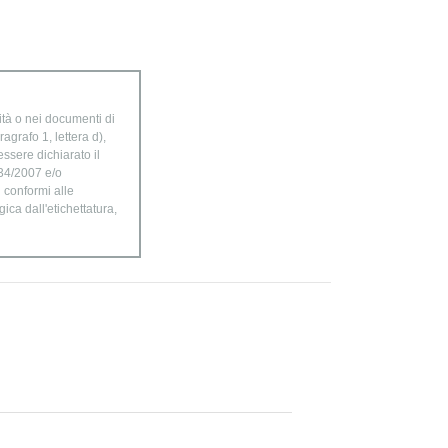
ità o nei documenti di
agrafo 1, lettera d),
ssere dichiarato il
834/2007 e/o
n conformi alle
ica dall'etichettatura,