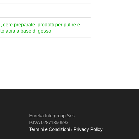
i, cere preparate, prodotti per pulire e
ntoiatria a base di gesso
Eureka Intergroup Srls
P.IVA 02871390593
Termini e Condizioni
/
Privacy Policy