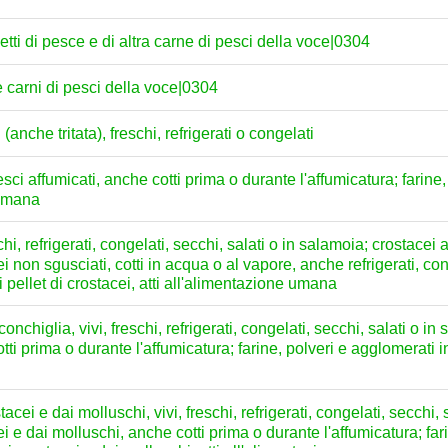
filetti di pesce e di altra carne di pesci della voce|0304
tre carni di pesci della voce|0304
 (anche tritata), freschi, refrigerati o congelati
sci affumicati, anche cotti prima o durante l'affumicatura; farine
 umana
chi, refrigerati, congelati, secchi, salati o in salamoia; crostacei
i non sgusciati, cotti in acqua o al vapore, anche refrigerati, con
i pellet di crostacei, atti all'alimentazione umana
onchiglia, vivi, freschi, refrigerati, congelati, secchi, salati o i
ti prima o durante l'affumicatura; farine, polveri e agglomerati in
tacei e dai molluschi, vivi, freschi, refrigerati, congelati, secchi, 
ei e dai molluschi, anche cotti prima o durante l'affumicatura; far