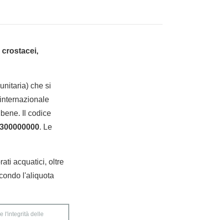
 crostacei,
nitaria) che si
internazionale
bene. Il codice
300000000
. Le
ati acquatici, oltre
condo l'aliquota
 l'integrità delle