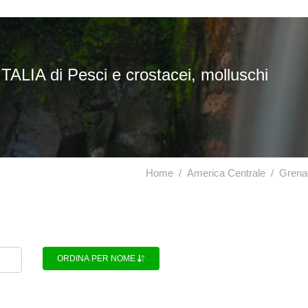
ALIA di Pesci e crostacei, molluschi
Home
America Centrale
Grena
ORDINA PER NOME