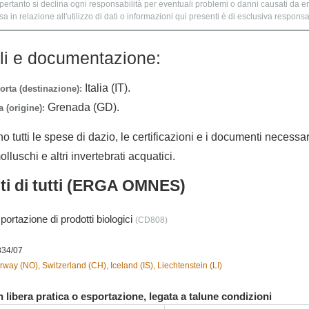
 pertanto si declina ogni responsabilità per eventuali problemi o danni causati da er
 in relazione all'utilizzo di dati o informazioni qui presenti è di esclusiva responsab
lli e documentazione:
Italia (IT).
orta (destinazione):
Grenada (GD).
 (origine):
no tutti le spese di dazio, le certificazioni e i documenti necessa
lluschi e altri invertebrati acquatici.
nti di tutti (ERGA OMNES)
portazione di prodotti biologici
(CD808)
834/07
way (NO), Switzerland (CH), Iceland (IS), Liechtenstein (LI)
 libera pratica o esportazione, legata a talune condizioni