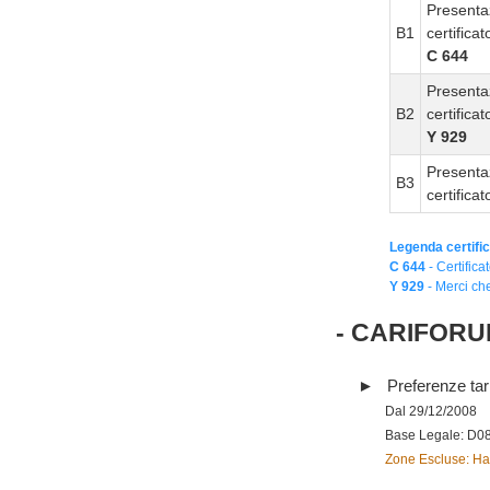
Presenta
B1
certifica
C 644
Presenta
B2
certifica
Y 929
Presenta
B3
certifica
Legenda certific
C 644
- Certifica
Y 929
- Merci che
- CARIFORU
Preferenze tari
Dal 29/12/2008
Base Legale: D0
Zone Escluse: Hai