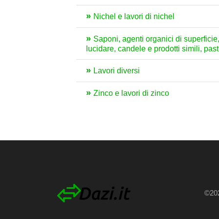
Nichel e lavori di nichel
Saponi, agenti organici di superficie, 
lucidare, candele e prodotti simili, pas
Lavori diversi
Zinco e lavori di zinco
©202