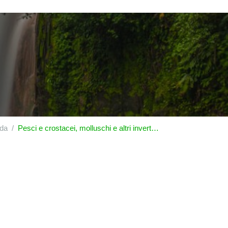
da
Pesci e crostacei, molluschi e altri invertebrati acquatici