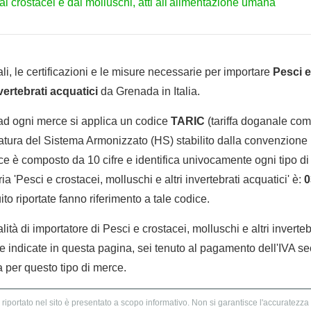
 dai crostacei e dai molluschi, atti all'alimentazione umana
li, le certificazioni e le misure necessarie per importare
Pesci e
vertebrati acquatici
da Grenada in Italia.
 ad ogni merce si applica un codice
TARIC
(tariffa doganale comu
tura del Sistema Armonizzato (HS) stabilito dalla convenzione 
e è composto da 10 cifre e identifica univocamente ogni tipo di 
a 'Pesci e crostacei, molluschi e altri invertebrati acquatici' è:
0
to riportate fanno riferimento a tale codice.
lità di importatore di Pesci e crostacei, molluschi e altri invertebr
e indicate in questa pagina, sei tenuto al pagamento dell'IVA se
a per questo tipo di merce.
 riportato nel sito è presentato a scopo informativo. Non si garantisce l'accuratezza e