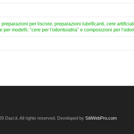
preparazioni per liscivie, preparazioni lubrificanti, cere artificial
te per modelli; "cere per l'odontoiatria" e composizioni per l'odo
6 Dazi.it. All rights reserved. Developed by
SitiWebPro.com