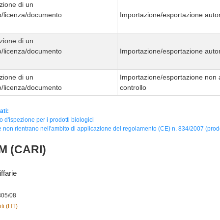
zione di un
to/licenza/documento
Importazione/esportazione autor
zione di un
to/licenza/documento
Importazione/esportazione autor
zione di un
Importazione/esportazione non 
to/licenza/documento
controllo
ati:
to d'ispezione per i prodotti biologici
 non rientrano nell'ambito di applicazione del regolamento (CE) n. 834/2007 (prodot
M (CARI)
ffarie
805/08
ti (HT)