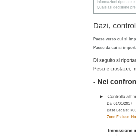
informazioni riportate e
Qualsiasi decisione presa
Dazi, contro
Paese verso cui si imp
Paese da cui si importa
Di seguito si riporta
Pesci e crostacei, mo
- Nei confro
Controllo all’im
Dal 01/01/2017
Base Legale: R0
Zone Escluse: Nor
Immissione in