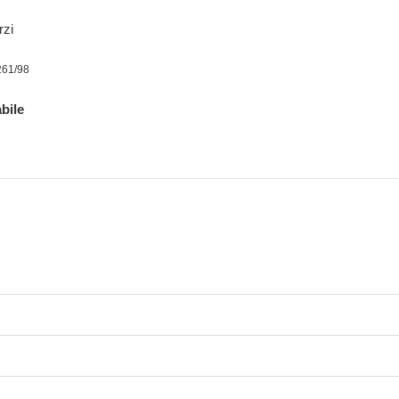
rzi
261/98
bile