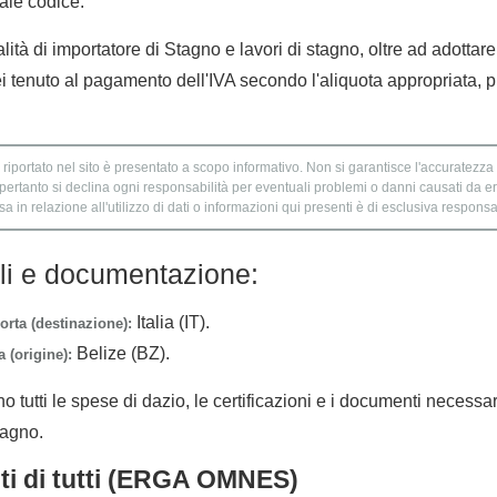
tale codice.
lità di importatore di Stagno e lavori di stagno, oltre ad adottar
i tenuto al pagamento dell'IVA secondo l'aliquota appropriata, p
 riportato nel sito è presentato a scopo informativo. Non si garantisce l'accuratezza e
 pertanto si declina ogni responsabilità per eventuali problemi o danni causati da er
 in relazione all'utilizzo di dati o informazioni qui presenti è di esclusiva responsab
lli e documentazione:
Italia (IT).
orta (destinazione):
Belize (BZ).
 (origine):
no tutti le spese di dazio, le certificazioni e i documenti necessa
tagno.
nti di tutti (ERGA OMNES)