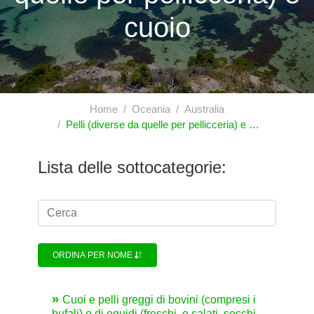
cuoio
Home
Oceania
Australia
Pelli (diverse da quelle per pellicceria) e cuoio
Lista delle sottocategorie:
ORDINA PER NOME
Cuoi e pelli greggi di bovini (compresi i
bufali) o di equidi (freschi, o salati, secchi,