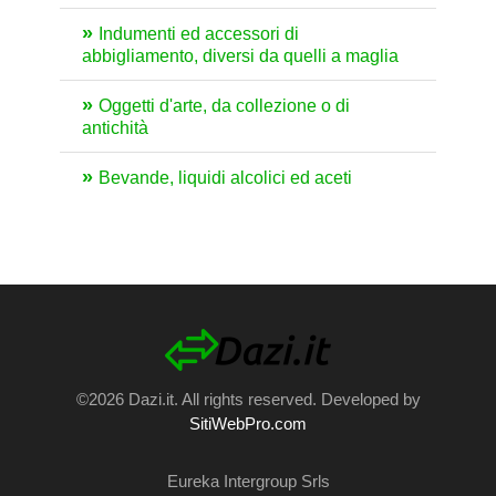
Indumenti ed accessori di
abbigliamento, diversi da quelli a maglia
Oggetti d'arte, da collezione o di
antichità
Bevande, liquidi alcolici ed aceti
©2026 Dazi.it. All rights reserved. Developed by
SitiWebPro.com
Eureka Intergroup Srls