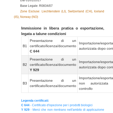
Dal 01/01/2017
Base Legale: R0834/07
Zone Escluse: Liechtenstein (LI), Switzerland (CH), Iceland
(IS), Norway (NO)
Immissione in libera pratica o esportazione,
legata a talune condizioni
Presentazione di un
Importazione/esport
B1
certificato/licenza/documento
autorizzata dopo cont
C 644
Presentazione di un
Importazione/esport
B2
certificato/licenza/documento
autorizzata dopo cont
Y 929
Importazione/esport
Presentazione di un
B3
non autorizzata
certificato/licenza/documento
controllo
Legenda certificati:
C 644
- Certificato d'ispezione per i prodotti biologici
Y 929
- Merci che non rientrano nell'ambito di applicazione