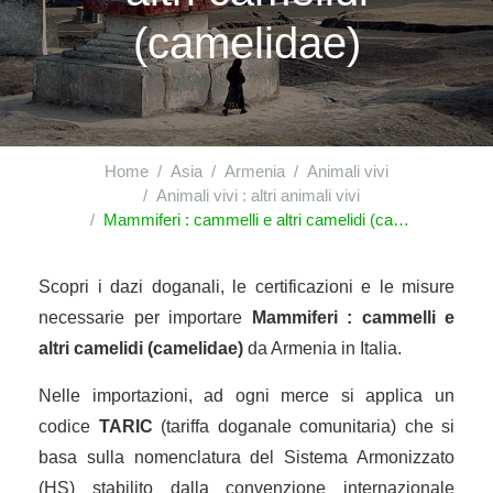
(camelidae)
Home
Asia
Armenia
Animali vivi
Animali vivi : altri animali vivi
Mammiferi : cammelli e altri camelidi (camelidae)
Scopri i dazi doganali, le certificazioni e le misure
necessarie per importare
Mammiferi : cammelli e
altri camelidi (camelidae)
da Armenia in Italia.
Nelle importazioni, ad ogni merce si applica un
codice
TARIC
(tariffa doganale comunitaria) che si
basa sulla nomenclatura del Sistema Armonizzato
(HS) stabilito dalla convenzione internazionale