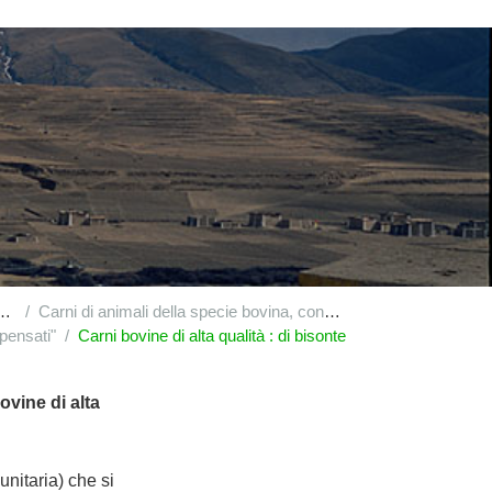
Carni di animali della specie bovina, congelate : altri pezzi non disossati
pensati"
Carni bovine di alta qualità : di bisonte
ovine di alta
nitaria) che si