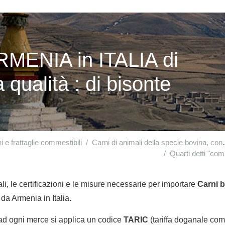
RMENIA in ITALIA di
 qualità : di bisonte
i e frattaglie commestibili
Carni di animali della specie bovina, congelate
Quarti detti "com
li, le certificazioni e le misure necessarie per importare
Carni b
da Armenia in Italia.
 ad ogni merce si applica un codice
TARIC
(tariffa doganale comu