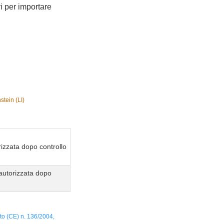
ri per importare
tein (LI)
izzata dopo controllo
autorizzata dopo
to (CE) n. 136/2004,