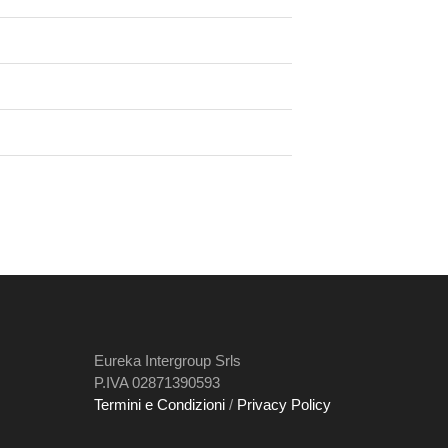
Eureka Intergroup Srls
P.IVA 02871390593
Termini e Condizioni
/
Privacy Policy