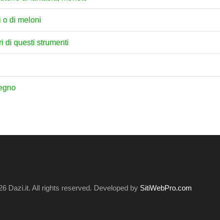
i o di meloni
i di questi strumenti
legno
6 Dazi.it. All rights reserved. Developed by
SitiWebPro.com