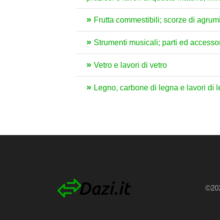
Frutta commestibili; scorze di agrum
Strumenti musicali; parti ed accessor
Vetro e lavori di vetro
Legno, carbone di legna e lavori di 
©202