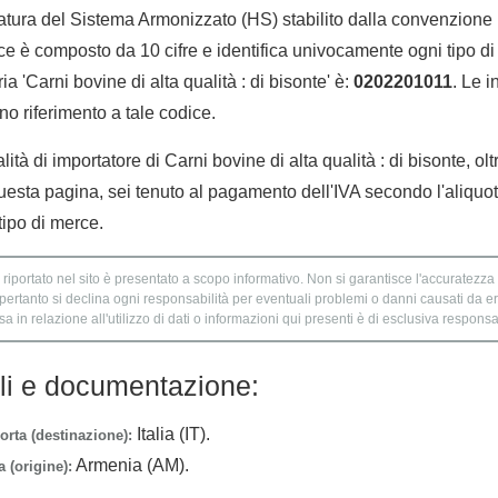
tura del Sistema Armonizzato (HS) stabilito dalla convenzione 
e è composto da 10 cifre e identifica univocamente ogni tipo di 
a 'Carni bovine di alta qualità : di bisonte' è:
0202201011
. Le i
no riferimento a tale codice.
lità di importatore di Carni bovine di alta qualità : di bisonte, olt
uesta pagina, sei tenuto al pagamento dell'IVA secondo l'aliquot
tipo di merce.
 riportato nel sito è presentato a scopo informativo. Non si garantisce l'accuratezza e
 pertanto si declina ogni responsabilità per eventuali problemi o danni causati da er
 in relazione all'utilizzo di dati o informazioni qui presenti è di esclusiva responsab
lli e documentazione:
Italia (IT).
orta (destinazione):
Armenia (AM).
 (origine):