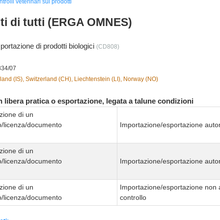
ntrolli veterinari sui prodotti
nti di tutti (ERGA OMNES)
portazione di prodotti biologici
(CD808)
834/07
land (IS), Switzerland (CH), Liechtenstein (LI), Norway (NO)
 libera pratica o esportazione, legata a talune condizioni
zione di un
to/licenza/documento
Importazione/esportazione autor
zione di un
to/licenza/documento
Importazione/esportazione autor
zione di un
Importazione/esportazione non 
to/licenza/documento
controllo