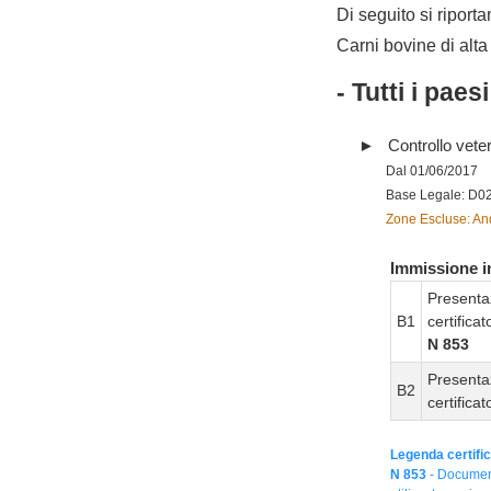
Di seguito si riporta
Carni bovine di alta 
- Tutti i paes
Controllo vete
Dal 01/06/2017
Base Legale: D0
Zone Escluse: And
Immissione in
Presenta
B1
certifica
N 853
Presenta
B2
certifica
Legenda certific
N 853
- Document