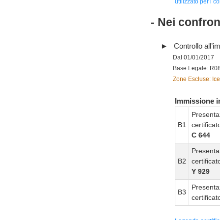
utilizzato per i co
- Nei confro
Controllo all’im
Dal 01/01/2017
Base Legale: R0
Zone Escluse: Ice
Immissione in
Presenta
B1
certifica
C 644
Presenta
B2
certifica
Y 929
Presenta
B3
certifica