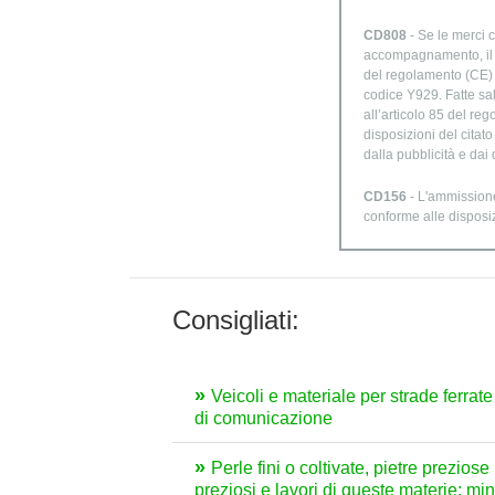
CD808
- Se le merci c
accompagnamento, il di
del regolamento (CE) n
codice Y929. Fatte sal
all’articolo 85 del re
disposizioni del citat
dalla pubblicità e dai
CD156
- L'ammissione
conforme alle disposi
Consigliati:
Veicoli e materiale per strade ferrat
di comunicazione
Perle fini o coltivate, pietre preziose
preziosi e lavori di queste materie; mi