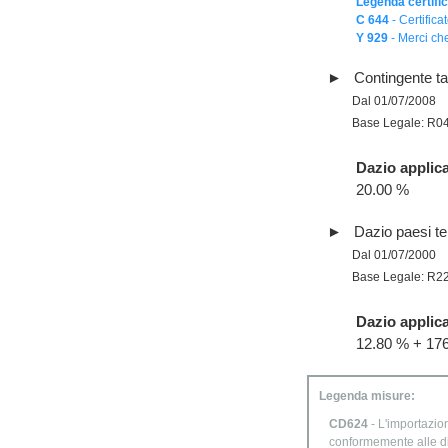
Legenda certific
C 644
- Certifica
Y 929
- Merci che
Contingente tar
Dal 01/07/2008
Base Legale: R0
Dazio applica
20.00 %
Dazio paesi te
Dal 01/07/2000
Base Legale: R2
Dazio applica
12.80 % + 1
Legenda misure:
CD624
- L'importazion
conformemente alle d