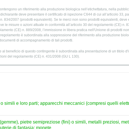
ontengono un riferimento alla produzione biologica nell’etichettatura, nella pubblic
chiarante deve presentare il certificato di ispezione C644 di cui all’articolo 33, par
. 834/2007 (prodotti equivalenti). Se le merci non sono prodotti equivalenti, deve e
ve le misure o azioni attuate in conformità all’articolo 30 del regolamento (CE) n. 
golamento (CE) n. 889/2008, l’immissione in libera pratica nell'Unione di prodotti no
o regolamento è subordinata alla soppressione del riferimento alla produzione biolog
 documenti di accompagnamento di tali prodotti.
 al beneficio di questo contingente è subordinata alla presentazione di un titolo d
zioni del regolamento (CE) n. 431/2008 (GU L 130).
e o simili e loro parti; apparecchi meccanici (compresi quelli ele
 (gemme), pietre semipreziose (fini) o simili, metalli preziosi, meta
nuterie di fantasia; monete