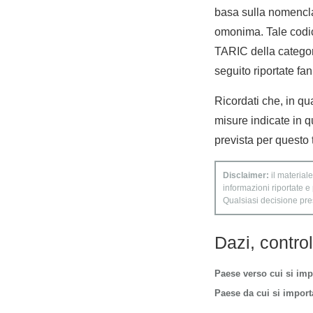
basa sulla nomencla
omonima. Tale codic
TARIC della categori
seguito riportate fan
Ricordati che, in qua
misure indicate in q
prevista per questo 
Disclaimer:
il materiale
informazioni riportate e
Qualsiasi decisione presa
Dazi, contro
Paese verso cui si imp
Paese da cui si importa