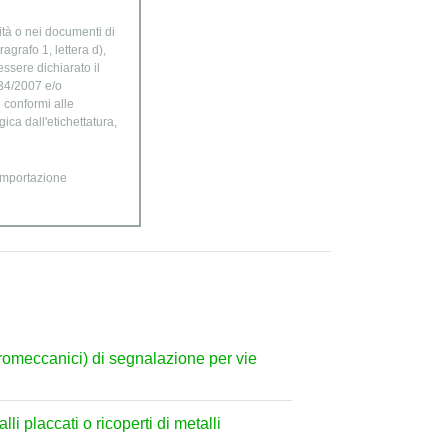
ità o nei documenti di
agrafo 1, lettera d),
ssere dichiarato il
834/2007 e/o
n conformi alle
ica dall'etichettatura,
'importazione
ttromeccanici) di segnalazione per vie
lli placcati o ricoperti di metalli