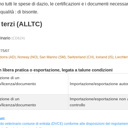
no tutti le spese di dazio, le certificazioni e i documenti necessa
qualità : di bisonte.
i terzi (ALLTC)
rinario
(CD624)
275/07
orra (AD), Norway (NO), San Marino (SM), Switzerland (CH), Iceland (IS), Liechtens
 libera pratica o esportazione, legata a talune condizioni
zione di un
to/licenza/documento
Importazione/esportazione autor
zione di un
Importazione/esportazione non 
to/licenza/documento
controllo
ati:
o veterinario comune di entrata (DVCE) conforme alle disposizioni del regolamen