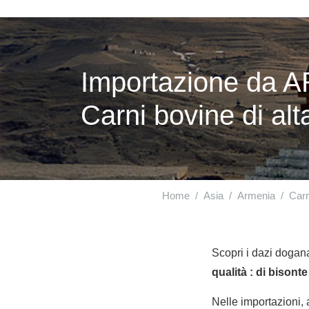
Importazione da A
Carni bovine di alta
Home
Asia
Armenia
Carn
Scopri i dazi dogana
qualità : di bisonte
Nelle importazioni,