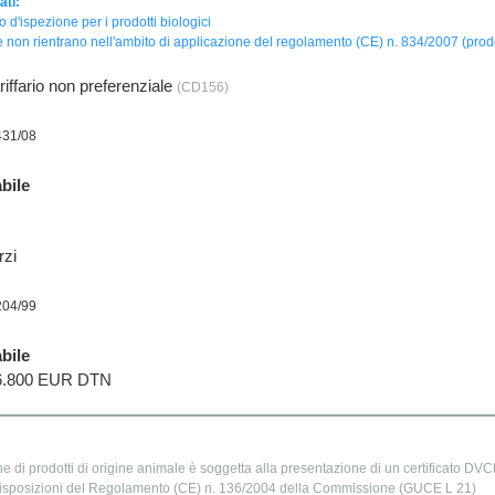
ati:
to d'ispezione per i prodotti biologici
 non rientrano nell'ambito di applicazione del regolamento (CE) n. 834/2007 (prodot
iffario non preferenziale
(CD156)
431/08
bile
rzi
204/99
bile
76.800 EUR DTN
e di prodotti di origine animale è soggetta alla presentazione di un certificato DVCE
isposizioni del Regolamento (CE) n. 136/2004 della Commissione (GUCE L 21)