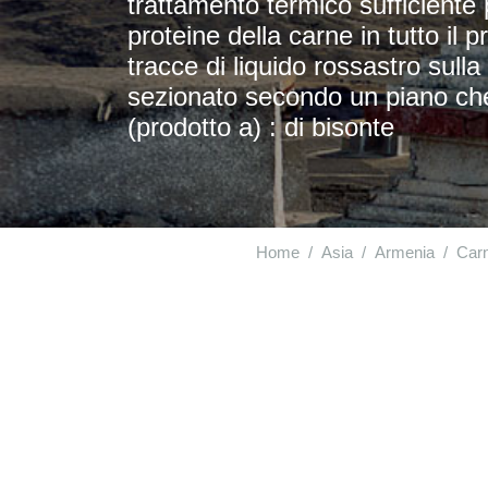
trattamento termico sufficiente 
proteine della carne in tutto il
tracce di liquido rossastro sulla
sezionato secondo un piano che
(prodotto a) : di bisonte
Home
Asia
Armenia
Carn