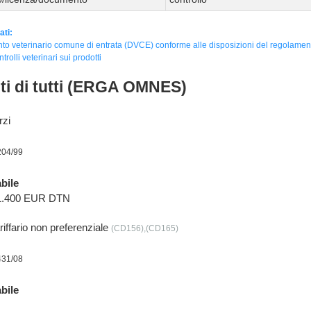
ati:
o veterinario comune di entrata (DVCE) conforme alle disposizioni del regolamen
ntrolli veterinari sui prodotti
nti di tutti (ERGA OMNES)
rzi
204/99
bile
41.400 EUR DTN
iffario non preferenziale
(CD156),(CD165)
431/08
bile