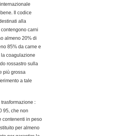
internazionale
bene. Il codice
destinati alla
n contengono carni
eso almeno 20% di
lmeno 85% da carne e
e la coagulazione
ido rossastro sulla
e più grossa
ferimento a tale
la trasformazione :
50 95, che non
e contenenti in peso
stituito per almeno