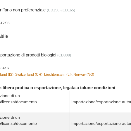
iffario non preferenziale
(CD156),(CD165)
412/08
bile
portazione di prodotti biologici
(CD808)
834/07
land (IS), Switzerland (CH), Liechtenstein (LI), Norway (NO)
 libera pratica o esportazione, legata a talune condizioni
zione di un
to/licenza/documento
Importazione/esportazione autor
zione di un
to/licenza/documento
Importazione/esportazione autor