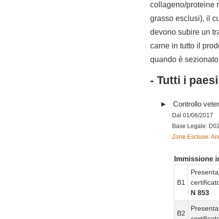
collageno/proteine 
grasso esclusi), il c
devono subire un tra
carne in tutto il pro
quando è sezionato 
- Tutti i paes
Controllo vete
Dal 01/06/2017
Base Legale: D0
Zone Escluse: And
Immissione in
Presenta
B1
certifica
N 853
Presenta
B2
certifica