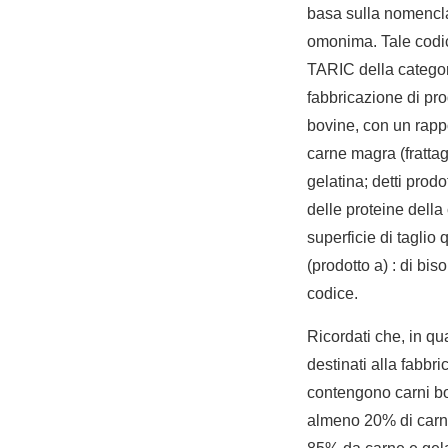
basa sulla nomencla
omonima. Tale codic
TARIC della categoria
fabbricazione di pr
bovine, con un rapp
carne magra (frattag
gelatina; detti prod
delle proteine della 
superficie di tagli
(prodotto a) : di bis
codice.
Ricordati che, in qua
destinati alla fabbr
contengono carni bo
almeno 20% di carne 