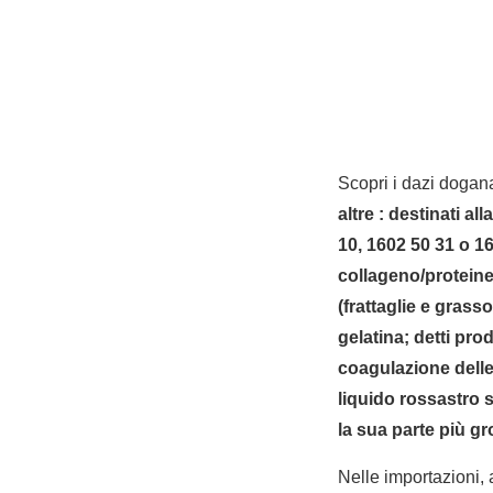
Scopri i dazi dogana
altre : destinati al
10, 1602 50 31 o 1
collageno/proteine
(frattaglie e grass
gelatina; detti pro
coagulazione delle 
liquido rossastro 
la sua parte più gr
Nelle importazioni,