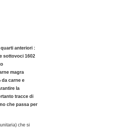
quarti anteriori :
lle sottovoci 1602
to
carne magra
% da carne e
rantire la
rtanto tracce di
ano che passa per
nitaria) che si