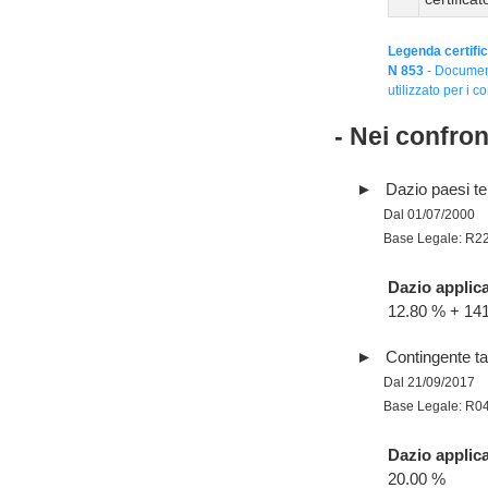
Legenda certific
N 853
- Document
utilizzato per i co
- Nei confro
Dazio paesi te
Dal 01/07/2000
Base Legale: R2
Dazio applica
12.80 % + 1
Contingente tar
Dal 21/09/2017
Base Legale: R0
Dazio applica
20.00 %