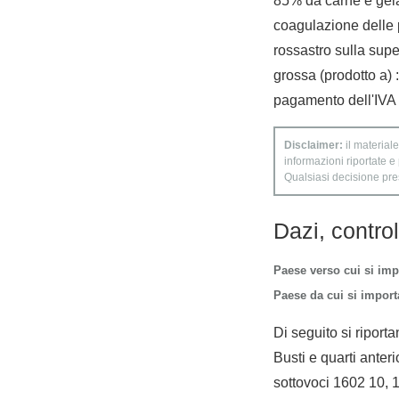
85% da carne e gelat
coagulazione delle p
rossastro sulla sup
grossa (prodotto a) :
pagamento dell'IVA s
Disclaimer:
il materiale
informazioni riportate e
Qualsiasi decisione presa
Dazi, contro
Paese verso cui si imp
Paese da cui si importa
Di seguito si riporta
Busti e quarti anterio
sottovoci 1602 10, 