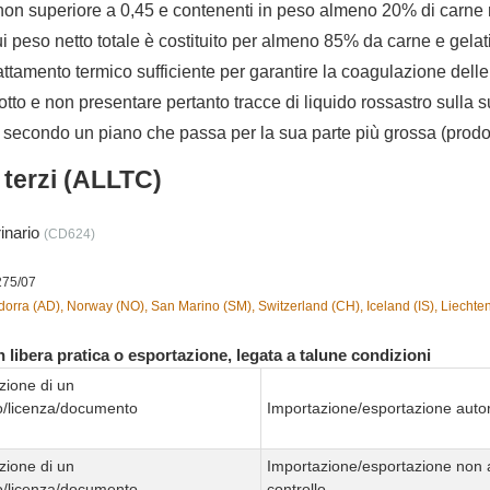
non superiore a 0,45 e contenenti in peso almeno 20% di carne m
ui peso netto totale è costituito per almeno 85% da carne e gelati
ttamento termico sufficiente per garantire la coagulazione delle
dotto e non presentare pertanto tracce di liquido rossastro sulla su
secondo un piano che passa per la sua parte più grossa (prodott
i terzi (ALLTC)
rinario
(CD624)
275/07
orra (AD), Norway (NO), San Marino (SM), Switzerland (CH), Iceland (IS), Liechtens
 libera pratica o esportazione, legata a talune condizioni
zione di un
to/licenza/documento
Importazione/esportazione autor
zione di un
Importazione/esportazione non 
to/licenza/documento
controllo