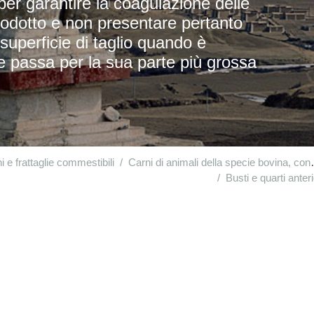
per garantire la coagulazione delle
 prodotto e non presentare pertanto
 superficie di taglio quando è
 passa per la sua parte più grossa
i e frattaglie commestibili
Carni di animali della specie bovina, congelate
Busti e quarti anteri