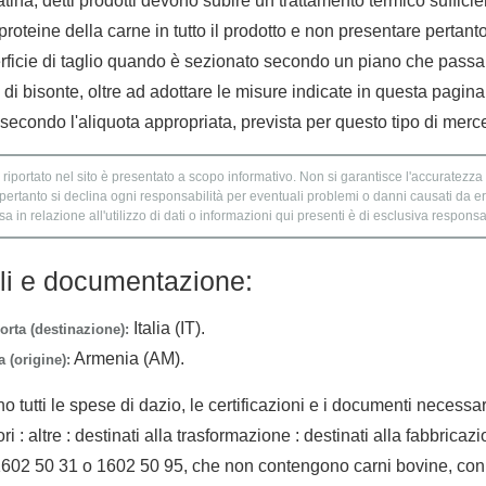
ina; detti prodotti devono subire un trattamento termico sufficie
roteine della carne in tutto il prodotto e non presentare pertanto
erficie di taglio quando è sezionato secondo un piano che passa 
 di bisonte, oltre ad adottare le misure indicate in questa pagina,
econdo l'aliquota appropriata, prevista per questo tipo di merc
 riportato nel sito è presentato a scopo informativo. Non si garantisce l'accuratezza e
 pertanto si declina ogni responsabilità per eventuali problemi o danni causati da er
 in relazione all'utilizzo di dati o informazioni qui presenti è di esclusiva responsab
lli e documentazione:
Italia (IT).
orta (destinazione):
Armenia (AM).
 (origine):
no tutti le spese di dazio, le certificazioni e i documenti necessa
ri : altre : destinati alla trasformazione : destinati alla fabbricaz
1602 50 31 o 1602 50 95, che non contengono carni bovine, con