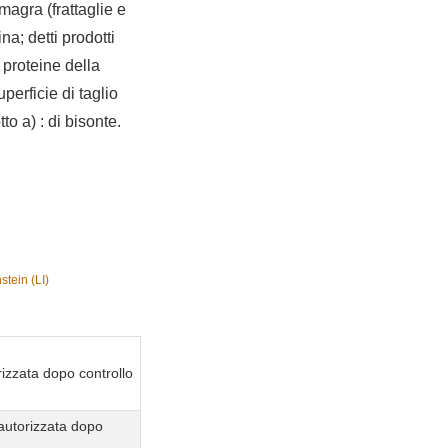
agra (frattaglie e
na; detti prodotti
 proteine della
perficie di taglio
o a) : di bisonte.
tein (LI)
izzata dopo controllo
autorizzata dopo