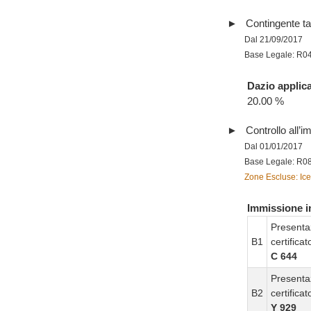
Contingente tar
Dal 21/09/2017
Base Legale: R0
Dazio applica
20.00 %
Controllo all’im
Dal 01/01/2017
Base Legale: R0
Zone Escluse: Ice
Immissione in
Presenta
B1
certifica
C 644
Presenta
B2
certifica
Y 929