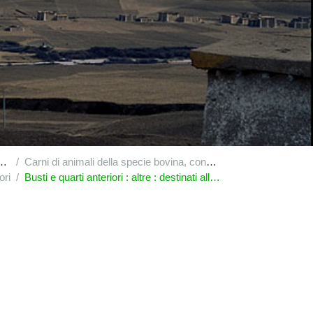
Carni di animali della specie bovina, congelate : altri pezzi non disossati
ori
Busti e quarti anteriori : altre : destinati alla trasformazione : destinati alla fabbricazione di prodotti delle sottovoci 1602 10, 1602 50 31 o 1602 50 95, che non contengono carni bovine, con un rapporto collageno/proteine non superiore a 0,45 e contenenti in peso almeno 20% di carne magra (frattaglie e grasso esclusi), il cui peso netto totale è costituito per almeno 85% da carne e gelatina; detti prodotti devono subire un trattamento termico sufficiente per garantire la coagulazione delle proteine della carne in tutto il prodotto e non presentare pertanto tracce di liquido rossastro sulla superficie di taglio quando è sezionato secondo un piano che passa per la sua parte più grossa (prodotto a) : di bisonte