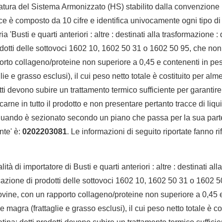
tura del Sistema Armonizzato (HS) stabilito dalla convenzione 
e è composto da 10 cifre e identifica univocamente ogni tipo di 
 'Busti e quarti anteriori : altre : destinati alla trasformazione : 
odotti delle sottovoci 1602 10, 1602 50 31 o 1602 50 95, che no
orto collageno/proteine non superiore a 0,45 e contenenti in p
lie e grasso esclusi), il cui peso netto totale è costituito per a
otti devono subire un trattamento termico sufficiente per garantir
carne in tutto il prodotto e non presentare pertanto tracce di liqu
o quando è sezionato secondo un piano che passa per la sua part
onte' è:
0202203081
. Le informazioni di seguito riportate fanno ri
lità di importatore di Busti e quarti anteriori : altre : destinati al
icazione di prodotti delle sottovoci 1602 10, 1602 50 31 o 1602 
vine, con un rapporto collageno/proteine non superiore a 0,45 
magra (frattaglie e grasso esclusi), il cui peso netto totale è co