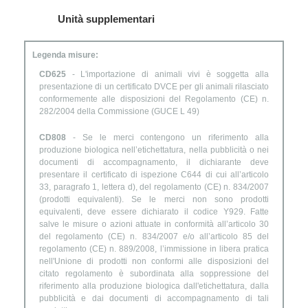
Unità supplementari
Legenda misure:
CD625
- L'importazione di animali vivi è soggetta alla
presentazione di un certificato DVCE per gli animali rilasciato
conformemente alle disposizioni del Regolamento (CE) n.
282/2004 della Commissione (GUCE L 49)
CD808
- Se le merci contengono un riferimento alla
produzione biologica nell’etichettatura, nella pubblicità o nei
documenti di accompagnamento, il dichiarante deve
presentare il certificato di ispezione C644 di cui all’articolo
33, paragrafo 1, lettera d), del regolamento (CE) n. 834/2007
(prodotti equivalenti). Se le merci non sono prodotti
equivalenti, deve essere dichiarato il codice Y929. Fatte
salve le misure o azioni attuate in conformità all’articolo 30
del regolamento (CE) n. 834/2007 e/o all’articolo 85 del
regolamento (CE) n. 889/2008, l’immissione in libera pratica
nell'Unione di prodotti non conformi alle disposizioni del
citato regolamento è subordinata alla soppressione del
riferimento alla produzione biologica dall'etichettatura, dalla
pubblicità e dai documenti di accompagnamento di tali