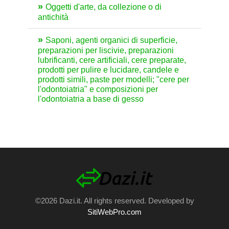
Oggetti d'arte, da collezione o di
antichità
Saponi, agenti organici di superficie,
preparazioni per liscivie, preparazioni
lubrificanti, cere artificiali, cere preparate,
prodotti per pulire e lucidare, candele e
prodotti simili, paste per modelli; "cere per
l'odontoiatria" e composizioni per
l'odontoiatria a base di gesso
©2026 Dazi.it. All rights reserved. Developed by
SitiWebPro.com