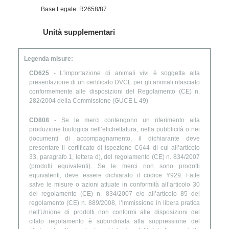
Base Legale: R2658/87
Unità supplementari
Legenda misure:
CD625
- L'importazione di animali vivi è soggetta alla
presentazione di un certificato DVCE per gli animali rilasciato
conformemente alle disposizioni del Regolamento (CE) n.
282/2004 della Commissione (GUCE L 49)
CD808
- Se le merci contengono un riferimento alla
produzione biologica nell’etichettatura, nella pubblicità o nei
documenti di accompagnamento, il dichiarante deve
presentare il certificato di ispezione C644 di cui all’articolo
33, paragrafo 1, lettera d), del regolamento (CE) n. 834/2007
(prodotti equivalenti). Se le merci non sono prodotti
equivalenti, deve essere dichiarato il codice Y929. Fatte
salve le misure o azioni attuate in conformità all’articolo 30
del regolamento (CE) n. 834/2007 e/o all’articolo 85 del
regolamento (CE) n. 889/2008, l’immissione in libera pratica
nell'Unione di prodotti non conformi alle disposizioni del
citato regolamento è subordinata alla soppressione del