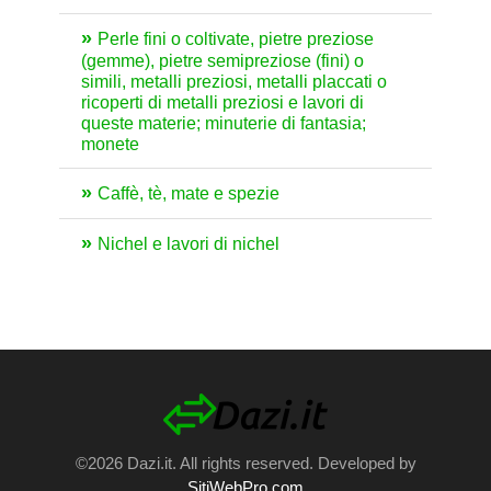
Perle fini o coltivate, pietre preziose
(gemme), pietre semipreziose (fini) o
simili, metalli preziosi, metalli placcati o
ricoperti di metalli preziosi e lavori di
queste materie; minuterie di fantasia;
monete
Caffè, tè, mate e spezie
Nichel e lavori di nichel
©2026 Dazi.it. All rights reserved. Developed by
SitiWebPro.com