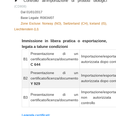
Controllo all’importazione di prodotti biologici
(CD808)
Dal 01/01/2017
Base Legale: R0834/07
Zone Escluse: Norway (NO), Switzerland (CH), Iceland (IS),
Liechtenstein (LI)
Immissione in libera pratica o esportazione,
legata a talune condizioni
Presentazione di un
Importazione/esport
B1
certificato/licenza/documento
autorizzata dopo cont
C 644
Presentazione di un
Importazione/esport
B2
certificato/licenza/documento
autorizzata dopo cont
Y 929
Importazione/esport
Presentazione di un
B3
non autorizzata
certificato/licenza/documento
controllo
Legenda certificati: