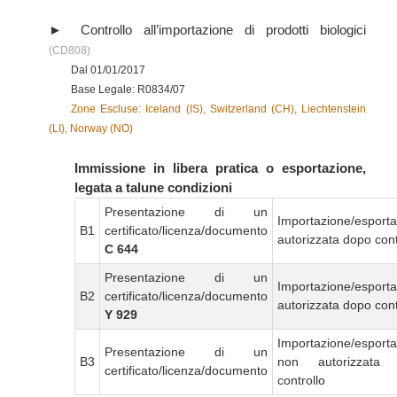
Controllo all’importazione di prodotti biologici
(CD808)
Dal 01/01/2017
Base Legale: R0834/07
Zone Escluse: Iceland (IS), Switzerland (CH), Liechtenstein
(LI), Norway (NO)
Immissione in libera pratica o esportazione,
legata a talune condizioni
Presentazione di un
Importazione/esport
B1
certificato/licenza/documento
autorizzata dopo cont
C 644
Presentazione di un
Importazione/esport
B2
certificato/licenza/documento
autorizzata dopo cont
Y 929
Importazione/esport
Presentazione di un
B3
non autorizzata
certificato/licenza/documento
controllo