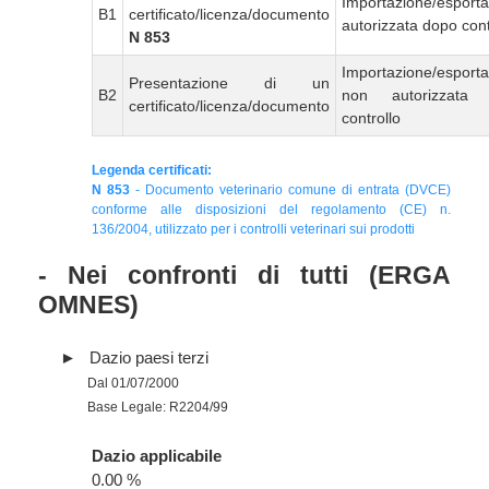
Importazione/esport
B1
certificato/licenza/documento
autorizzata dopo cont
N 853
Importazione/esport
Presentazione di un
B2
non autorizzata
certificato/licenza/documento
controllo
Legenda certificati:
N 853
- Documento veterinario comune di entrata (DVCE)
conforme alle disposizioni del regolamento (CE) n.
136/2004, utilizzato per i controlli veterinari sui prodotti
- Nei confronti di tutti (ERGA
OMNES)
Dazio paesi terzi
Dal 01/07/2000
Base Legale: R2204/99
Dazio applicabile
0.00 %