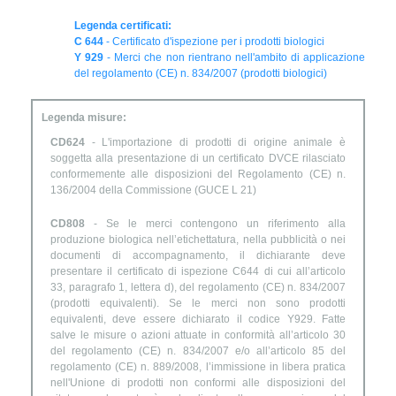
Legenda certificati:
C 644
- Certificato d'ispezione per i prodotti biologici
Y 929
- Merci che non rientrano nell'ambito di applicazione
del regolamento (CE) n. 834/2007 (prodotti biologici)
Legenda misure:
CD624
- L'importazione di prodotti di origine animale è
soggetta alla presentazione di un certificato DVCE rilasciato
conformemente alle disposizioni del Regolamento (CE) n.
136/2004 della Commissione (GUCE L 21)
CD808
- Se le merci contengono un riferimento alla
produzione biologica nell’etichettatura, nella pubblicità o nei
documenti di accompagnamento, il dichiarante deve
presentare il certificato di ispezione C644 di cui all’articolo
33, paragrafo 1, lettera d), del regolamento (CE) n. 834/2007
(prodotti equivalenti). Se le merci non sono prodotti
equivalenti, deve essere dichiarato il codice Y929. Fatte
salve le misure o azioni attuate in conformità all’articolo 30
del regolamento (CE) n. 834/2007 e/o all’articolo 85 del
regolamento (CE) n. 889/2008, l’immissione in libera pratica
nell'Unione di prodotti non conformi alle disposizioni del