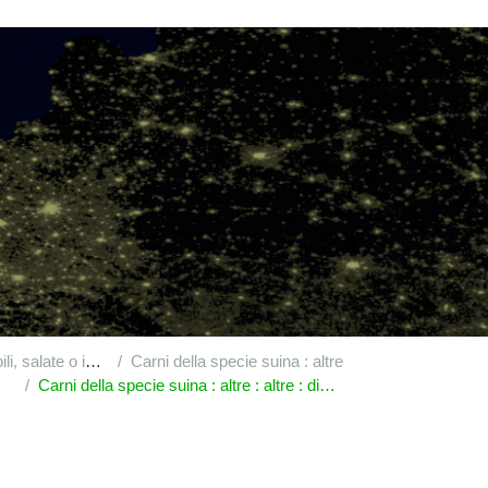
, commestibili, di carni o di frattaglie
Carni della specie suina : altre
Carni della specie suina : altre : altre : disossate