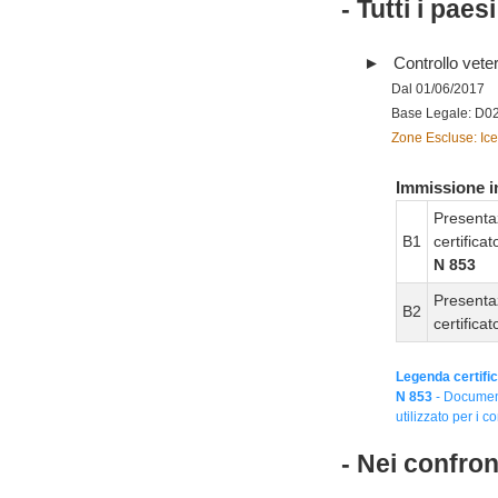
- Tutti i paes
Controllo vete
Dal 01/06/2017
Base Legale: D0
Zone Escluse: Ice
Immissione in
Presenta
B1
certifica
N 853
Presenta
B2
certifica
Legenda certific
N 853
- Document
utilizzato per i co
- Nei confro