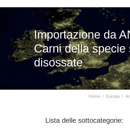
Importazione da 
Carni della specie s
disossate
Home
Europa
An
Lista delle sottocategorie: