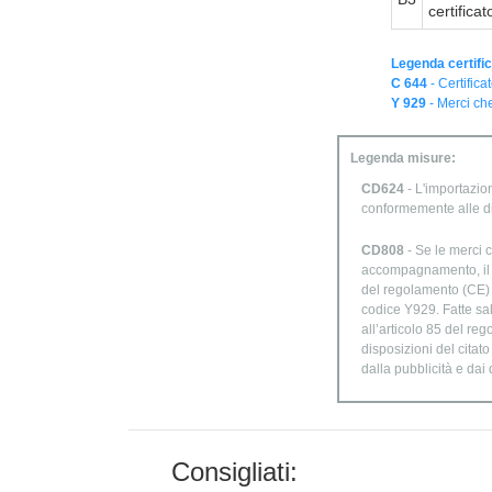
certifica
Legenda certific
C 644
- Certifica
Y 929
- Merci che
Legenda misure:
CD624
- L'importazion
conformemente alle d
CD808
- Se le merci c
accompagnamento, il di
del regolamento (CE) n
codice Y929. Fatte sal
all’articolo 85 del re
disposizioni del citat
dalla pubblicità e dai
Consigliati: