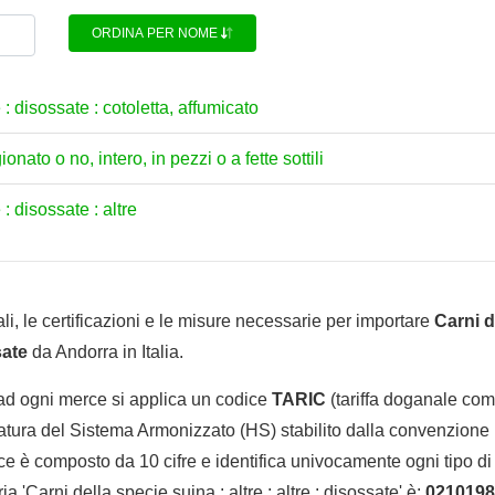
ORDINA PER NOME
e : disossate : cotoletta, affumicato
onato o no, intero, in pezzi o a fette sottili
 : disossate : altre
li, le certificazioni e le misure necessarie per importare
Carni d
sate
da Andorra in Italia.
 ad ogni merce si applica un codice
TARIC
(tariffa doganale comu
tura del Sistema Armonizzato (HS) stabilito dalla convenzione 
e è composto da 10 cifre e identifica univocamente ogni tipo di 
 'Carni della specie suina : altre : altre : disossate' è:
0210198