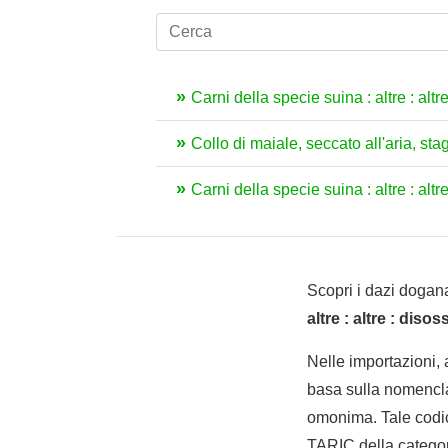
Carni della specie suina : altre : altr
Collo di maiale, seccato all'aria, stagi
Carni della specie suina : altre : altre
Scopri i dazi dogana
altre : altre : disos
Nelle importazioni,
basa sulla nomencla
omonima. Tale codic
TARIC della categoria