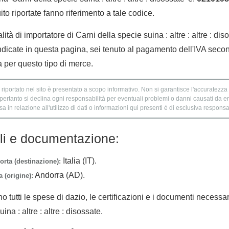
to riportate fanno riferimento a tale codice.
lità di importatore di Carni della specie suina : altre : altre : dis
ndicate in questa pagina, sei tenuto al pagamento dell'IVA secon
a per questo tipo di merce.
 riportato nel sito è presentato a scopo informativo. Non si garantisce l'accuratezza e
 pertanto si declina ogni responsabilità per eventuali problemi o danni causati da er
 in relazione all'utilizzo di dati o informazioni qui presenti è di esclusiva responsab
lli e documentazione:
Italia (IT).
orta (destinazione):
Andorra (AD).
 (origine):
no tutti le spese di dazio, le certificazioni e i documenti necessa
ina : altre : altre : disossate.