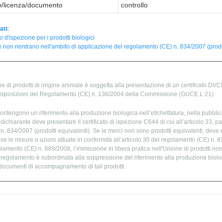
to/licenza/documento
controllo
ati:
to d'ispezione per i prodotti biologici
 non rientrano nell'ambito di applicazione del regolamento (CE) n. 834/2007 (prodot
e di prodotti di origine animale è soggetta alla presentazione di un certificato DVCE
isposizioni del Regolamento (CE) n. 136/2004 della Commissione (GUCE L 21)
ontengono un riferimento alla produzione biologica nell’etichettatura, nella pubblic
chiarante deve presentare il certificato di ispezione C644 di cui all’articolo 33, par
. 834/2007 (prodotti equivalenti). Se le merci non sono prodotti equivalenti, deve e
ve le misure o azioni attuate in conformità all’articolo 30 del regolamento (CE) n. 
golamento (CE) n. 889/2008, l’immissione in libera pratica nell'Unione di prodotti no
o regolamento è subordinata alla soppressione del riferimento alla produzione biolog
 documenti di accompagnamento di tali prodotti.