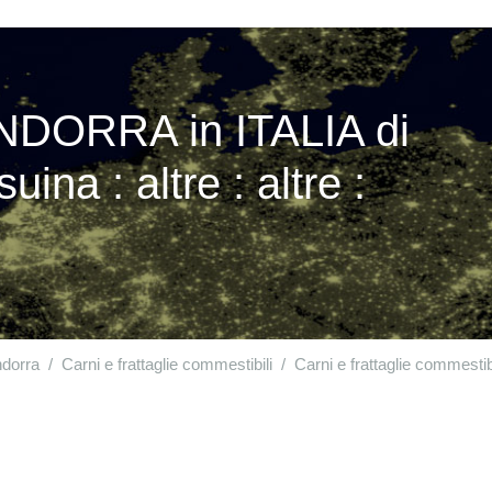
ANDORRA in ITALIA di
uina : altre : altre :
dorra
Carni e frattaglie commestibili
Carni e frattaglie commestibili, salate o in salamoia, secche o affumicate; farine e polveri