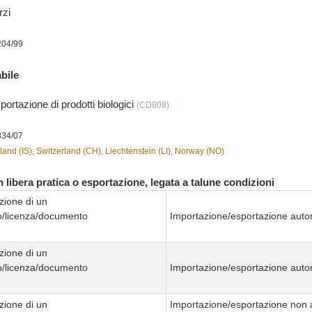
rzi
204/99
bile
portazione di prodotti biologici
(CD808)
834/07
land (IS), Switzerland (CH), Liechtenstein (LI), Norway (NO)
 libera pratica o esportazione, legata a talune condizioni
zione di un
to/licenza/documento
Importazione/esportazione autor
zione di un
to/licenza/documento
Importazione/esportazione autor
zione di un
Importazione/esportazione non 