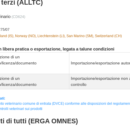
i terzi (ALLTC)
rinario
(CD624)
275/07
land (IS), Norway (NO), Liechtenstein (LI), San Marino (SM), Switzerland (CH)
 libera pratica o esportazione, legata a talune condizioni
zione di un
to/licenza/documento
Importazione/esportazione autor
zione di un
Importazione/esportazione non 
to/licenza/documento
controllo
ati:
o veterinario comune di entrata (DVCE) conforme alle disposizioni del regolamen
ntrolli veterinari sui prodotti
nti di tutti (ERGA OMNES)