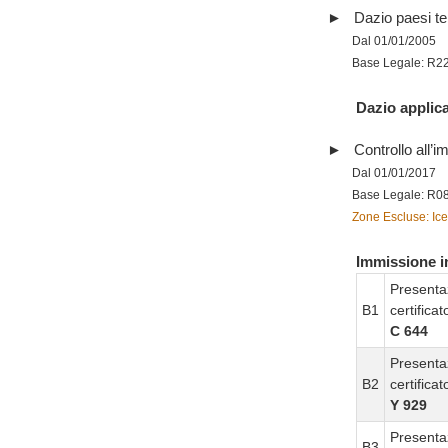
Dazio paesi te
Dal 01/01/2005
Base Legale: R2
Dazio applica
Controllo all’im
Dal 01/01/2017
Base Legale: R0
Zone Escluse: Ice
Immissione in
Presenta
B1
certifica
C 644
Presenta
B2
certifica
Y 929
Presenta
B3