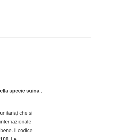
ella specie suina :
nitaria) che si
internazionale
bene. Il codice
100
. Le