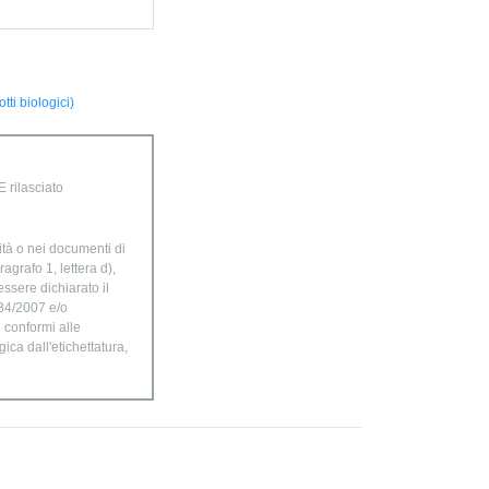
ti biologici)
 rilasciato
ità o nei documenti di
agrafo 1, lettera d),
ssere dichiarato il
834/2007 e/o
n conformi alle
ica dall'etichettatura,