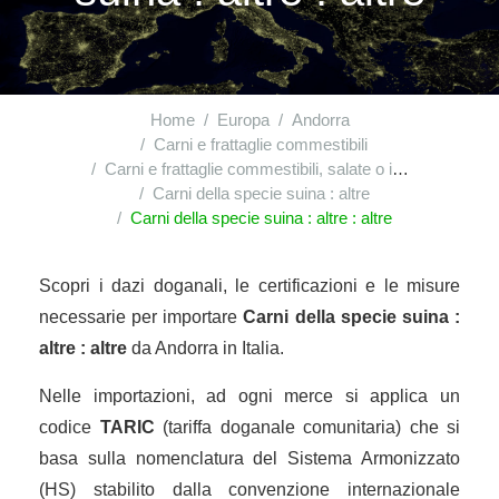
Home
Europa
Andorra
Carni e frattaglie commestibili
Carni e frattaglie commestibili, salate o in salamoia, secche o affumicate; farine e polveri, commestibili, di carni o di frattaglie
Carni della specie suina : altre
Carni della specie suina : altre : altre
Scopri i dazi doganali, le certificazioni e le misure
necessarie per importare
Carni della specie suina :
altre : altre
da Andorra in Italia.
Nelle importazioni, ad ogni merce si applica un
codice
TARIC
(tariffa doganale comunitaria) che si
basa sulla nomenclatura del Sistema Armonizzato
(HS) stabilito dalla convenzione internazionale