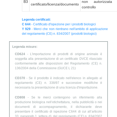
B3
non autorizzata
certificato/licenza/documento
controllo
Legenda certificati:
C 644
- Certificato d'ispezione per i prodotti biologici
Y 929
- Merci che non rientrano nell'ambito di applicazione
del regolamento (CE) n. 834/2007 (prodotti biologici)
Legenda misure:
CD624
- L'importazione di prodotti di origine animale è
soggetta alla presentazione di un certificato DVCE rilasciato
conformemente alle disposizioni del Regolamento (CE) n.
136/2004 della Commissione (GUCE L 21)
CD370
- Se il prodotto è indicato nell'elenco in allegato al
regolamento (CE) n. 338/97 e successive modifiche è
necessaria la presentazione di una licenza d'importazione.
CD808
- Se le merci contengono un riferimento alla
produzione biologica nell’etichettatura, nella pubblicità o nei
documenti di accompagnamento, il dichiarante deve
presentare il certificato di ispezione C644 di cui all’articolo
33, paragrafo 1, lettera d), del regolamento (CE) n. 834/2007