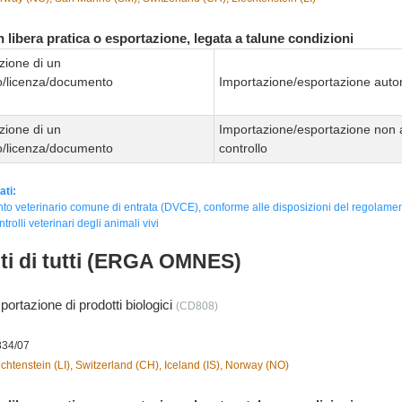
 libera pratica o esportazione, legata a talune condizioni
zione di un
to/licenza/documento
Importazione/esportazione autor
zione di un
Importazione/esportazione non 
to/licenza/documento
controllo
ati:
o veterinario comune di entrata (DVCE), conforme alle disposizioni del regolame
ntrolli veterinari degli animali vivi
nti di tutti (ERGA OMNES)
portazione di prodotti biologici
(CD808)
834/07
chtenstein (LI), Switzerland (CH), Iceland (IS), Norway (NO)