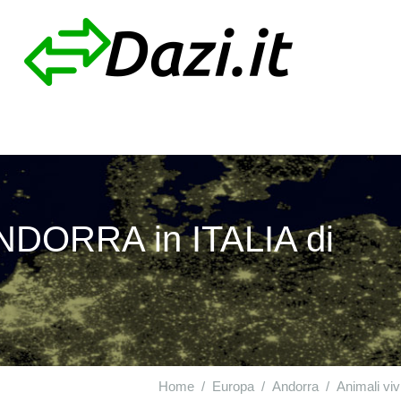
ANDORRA in ITALIA di
Home
Europa
Andorra
Animali viv