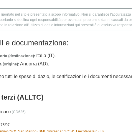
 riportato nel sito è presentato a scopo informativo. Non si garantisce l'accuratezza e
 pertanto si declina ogni responsabilità per eventuali problemi o danni causati da er
 in relazione all'utilizzo di dati o informazioni qui presenti è di esclusiva responsab
lli e documentazione:
Italia (IT).
orta (destinazione):
Andorra (AD).
 (origine):
no tutti le spese di dazio, le certificazioni e i documenti necessa
i terzi (ALLTC)
rinario
(CD625)
275/07
way (NO), San Marino (SM), Switzerland (CH), Liechtenstein (LI)