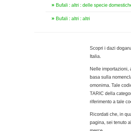
Bufali : altri : delle specie domestich
Bufali : altri : altri
Scopri i dazi dogana
Italia.
Nelle importazioni,
basa sulla nomencla
omonima. Tale codic
TARIC della categoria
riferimento a tale co
Ricordati che, in qua
pagina, sei tenuto a
merce.