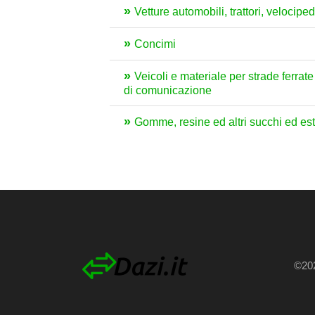
Vetture automobili, trattori, velocipedi
Concimi
Veicoli e materiale per strade ferrat
di comunicazione
Gomme, resine ed altri succhi ed estr
©202