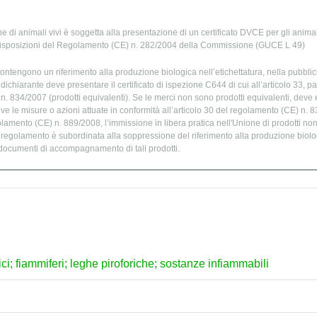
e di animali vivi è soggetta alla presentazione di un certificato DVCE per gli animali
isposizioni del Regolamento (CE) n. 282/2004 della Commissione (GUCE L 49)
ontengono un riferimento alla produzione biologica nell’etichettatura, nella pubblic
chiarante deve presentare il certificato di ispezione C644 di cui all’articolo 33, par
. 834/2007 (prodotti equivalenti). Se le merci non sono prodotti equivalenti, deve e
ve le misure o azioni attuate in conformità all’articolo 30 del regolamento (CE) n. 
golamento (CE) n. 889/2008, l’immissione in libera pratica nell'Unione di prodotti no
o regolamento è subordinata alla soppressione del riferimento alla produzione biolog
 documenti di accompagnamento di tali prodotti.
nici; fiammiferi; leghe piroforiche; sostanze infiammabili