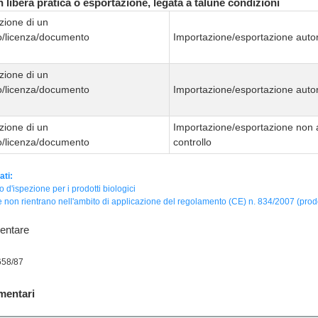
 libera pratica o esportazione, legata a talune condizioni
zione di un
to/licenza/documento
Importazione/esportazione autor
zione di un
to/licenza/documento
Importazione/esportazione autor
zione di un
Importazione/esportazione non 
to/licenza/documento
controllo
ati:
to d'ispezione per i prodotti biologici
 non rientrano nell'ambito di applicazione del regolamento (CE) n. 834/2007 (prodot
entare
658/87
mentari