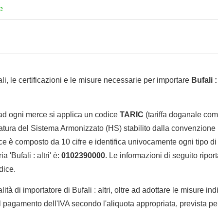
e
li, le certificazioni e le misure necessarie per importare
Bufali : 
 ad ogni merce si applica un codice
TARIC
(tariffa doganale comu
tura del Sistema Armonizzato (HS) stabilito dalla convenzione 
e è composto da 10 cifre e identifica univocamente ogni tipo di 
 'Bufali : altri' è:
0102390000
. Le informazioni di seguito ripor
dice.
lità di importatore di Bufali : altri, oltre ad adottare le misure in
l pagamento dell'IVA secondo l'aliquota appropriata, prevista per