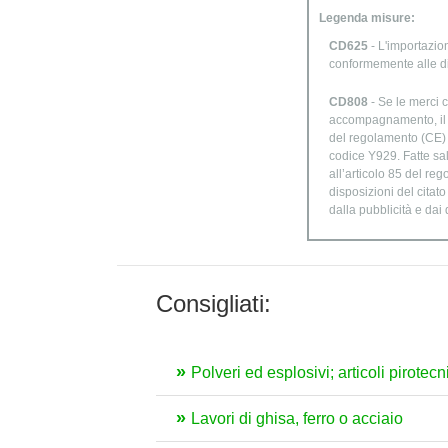
Legenda misure:
CD625
- L'importazion
conformemente alle d
CD808
- Se le merci c
accompagnamento, il di
del regolamento (CE) n
codice Y929. Fatte sal
all’articolo 85 del re
disposizioni del citat
dalla pubblicità e dai
Consigliati:
Polveri ed esplosivi; articoli pirotec
Lavori di ghisa, ferro o acciaio