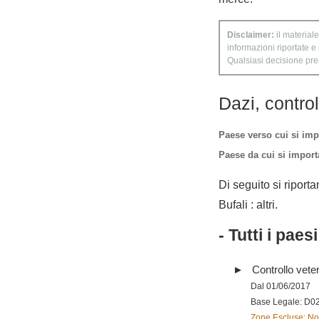
Disclaimer:
il materiale
informazioni riportate e
Qualsiasi decisione presa
Dazi, contro
Paese verso cui si imp
Paese da cui si importa
Di seguito si riporta
Bufali : altri.
- Tutti i paes
Controllo vete
Dal 01/06/2017
Base Legale: D0
Zone Escluse: Nor