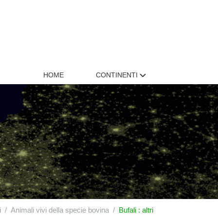
HOME
CONTINENTI
i
Animali vivi della specie bovina
Bufali : altri