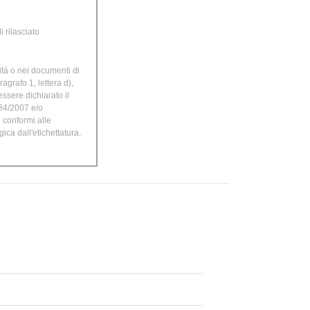
 rilasciato
ità o nei documenti di
agrafo 1, lettera d),
ssere dichiarato il
834/2007 e/o
n conformi alle
ica dall'etichettatura,