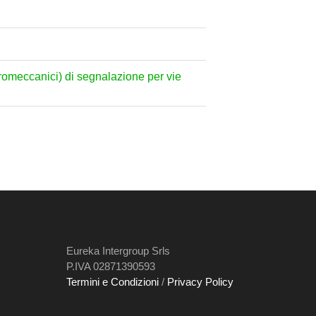
ttromeccanici) di segnalazione per vie
Eureka Intergroup Srls
P.IVA 02871390593
Termini e Condizioni
/
Privacy Policy