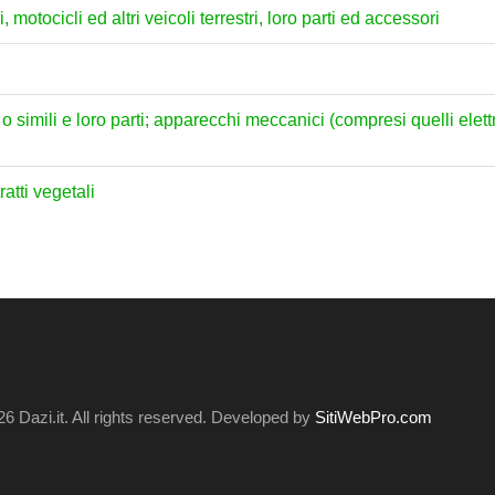
, motocicli ed altri veicoli terrestri, loro parti ed accessori
e o simili e loro parti; apparecchi meccanici (compresi quelli ele
atti vegetali
6 Dazi.it. All rights reserved. Developed by
SitiWebPro.com