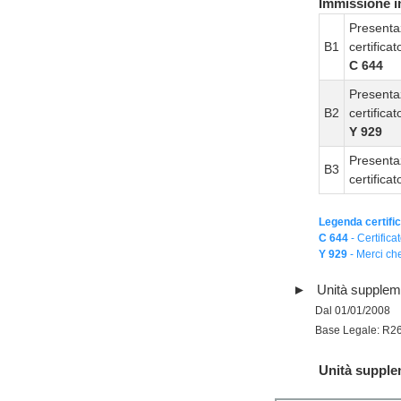
Immissione in
Presenta
B1
certifica
C 644
Presenta
B2
certifica
Y 929
Presenta
B3
certifica
Legenda certific
C 644
- Certifica
Y 929
- Merci che
Unità supplem
Dal 01/01/2008
Base Legale: R2
Unità supple