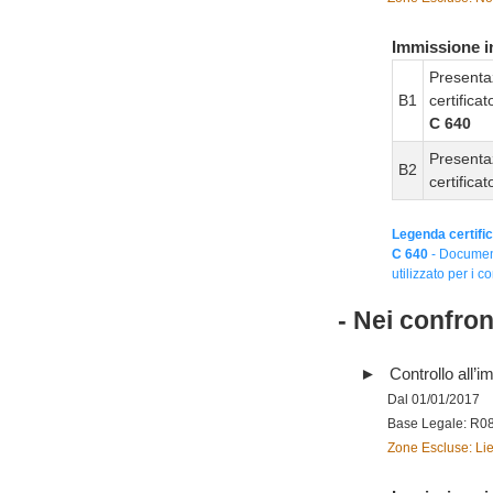
Immissione in
Presenta
B1
certifica
C 640
Presenta
B2
certifica
Legenda certific
C 640
- Document
utilizzato per i co
- Nei confro
Controllo all’im
Dal 01/01/2017
Base Legale: R0
Zone Escluse: Lie