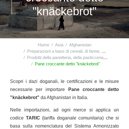
"knäckebrot"
Home
Asia
Afghanistan
Preparazioni a base di cereali, di farine, di amidi, di fecole o di latte; prodotti della pasticceria
Prodotti della panetteria, della pasticceria o della biscotteria, anche con aggiunta di cacao; ostie, capsule vuote dei tipi utilizzati per medicamenti, ostie per sigilli, paste in sfoglie essiccate di farina, di amido o di fecola e prodotti simili
Pane croccante detto "knäckebrot"
Scopri i dazi doganali, le certificazioni e le misure
necessarie per importare
Pane croccante detto
"knäckebrot"
da Afghanistan in Italia.
Nelle importazioni, ad ogni merce si applica un
codice
TARIC
(tariffa doganale comunitaria) che si
basa sulla nomenclatura del Sistema Armonizzato