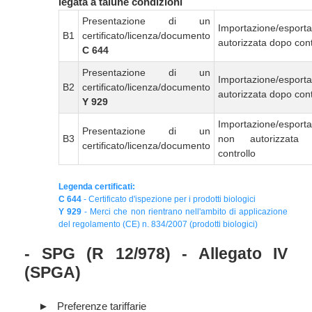
legata a talune condizioni
Presentazione di un
Importazione/esport
B1
certificato/licenza/documento
autorizzata dopo cont
C 644
Presentazione di un
Importazione/esport
B2
certificato/licenza/documento
autorizzata dopo cont
Y 929
Importazione/esport
Presentazione di un
B3
non autorizzata
certificato/licenza/documento
controllo
Legenda certificati:
C 644
- Certificato d'ispezione per i prodotti biologici
Y 929
- Merci che non rientrano nell'ambito di applicazione
del regolamento (CE) n. 834/2007 (prodotti biologici)
- SPG (R 12/978) - Allegato IV
(SPGA)
Preferenze tariffarie