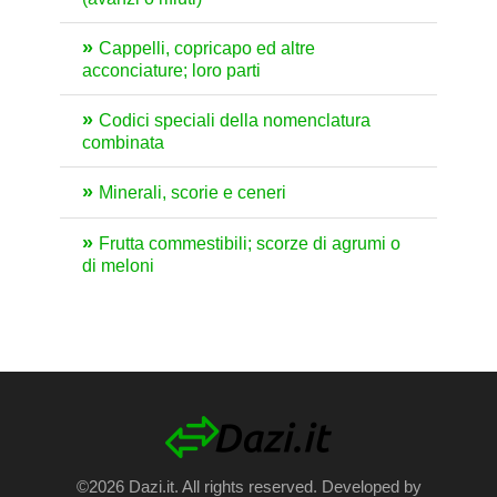
Cappelli, copricapo ed altre
acconciature; loro parti
Codici speciali della nomenclatura
combinata
Minerali, scorie e ceneri
Frutta commestibili; scorze di agrumi o
di meloni
©2026 Dazi.it. All rights reserved. Developed by