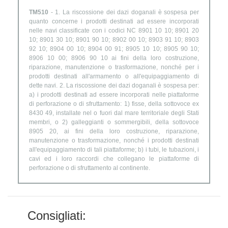
TM510
- 1. La riscossione dei dazi doganali è sospesa per
quanto concerne i prodotti destinati ad essere incorporati
nelle navi classificate con i codici NC 8901 10 10; 8901 20
10; 8901 30 10; 8901 90 10; 8902 00 10; 8903 91 10; 8903
92 10; 8904 00 10; 8904 00 91; 8905 10 10; 8905 90 10;
8906 10 00; 8906 90 10 ai fini della loro costruzione,
riparazione, manutenzione o trasformazione, nonché per i
prodotti destinati all'armamento o all'equipaggiamento di
dette navi. 2. La riscossione dei dazi doganali è sospesa per:
a) i prodotti destinati ad essere incorporati nelle piattaforme
di perforazione o di sfruttamento: 1) fisse, della sottovoce ex
8430 49, installate nel o fuori dal mare territoriale degli Stati
membri, o 2) galleggianti o sommergibili, della sottovoce
8905 20, ai fini della loro costruzione, riparazione,
manutenzione o trasformazione, nonché i prodotti destinati
all'equipaggiamento di tali piattaforme; b) i tubi, le tubazioni, i
cavi ed i loro raccordi che collegano le piattaforme di
perforazione o di sfruttamento al continente.
Consigliati: