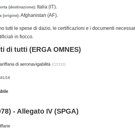
Italia (IT).
orta (destinazione):
Afghanistan (AF).
 (origine):
no tutti le spese di dazio, le certificazioni e i documenti necessa
ificiali in fiocco.
nti di tutti (ERGA OMNES)
iffaria di aeronavigabilità
(CD333)
581/18
bile
978) - Allegato IV (SPGA)
ffarie