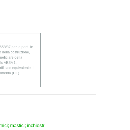
58/87 per le parti, le
o della costruzione,
neficiare della
ulo AESA 1,
ificato equivalente. I
golamento (UE)
nici; mastici; inchiostri