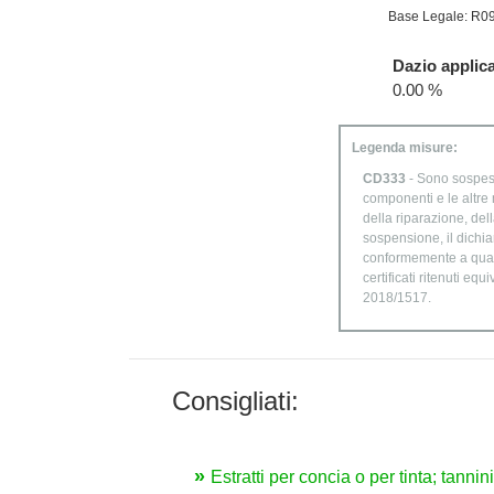
Base Legale: R0
Dazio applica
0.00 %
Legenda misure:
CD333
- Sono sospesi
componenti e le altre 
della riparazione, del
sospensione, il dichia
conformemente a quanto
certificati ritenuti eq
2018/1517.
Consigliati:
Estratti per concia o per tinta; tannin