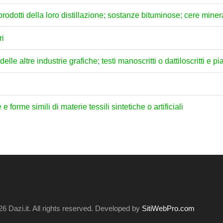
prodotti della loro distillazione; sostanze bituminose; cere miner
ri
elle altre industrie grafiche; testi manoscritti o dattiloscritti e pi
e e forme simili di materie tessili sintetiche o artificiali
6 Dazi.it. All rights reserved. Developed by
SitiWebPro.com