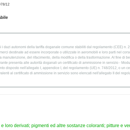
978/12
bile
 i dazi autonomi della tariffa doganale comune stabiliti dal regolamento (CEE) n. 26
merci destinate ad essere incorporate o utilizzate in aeromobili e loro parti nel cors
la manutenzione, del rifacimento, della modifica o della trasformazione. Al fine di be
rante presenta alle autorità doganali un certificato di ammissione in servizio - Mod
 disposto nell'allegato I, appendice I, del regolamento (UE) n. 748/2012, o un cert
uivalenti al certificato di ammissione in servizio sono elencati nell'allegato II del re
i e loro derivati; pigmenti ed altre sostanze coloranti; pitture e ver