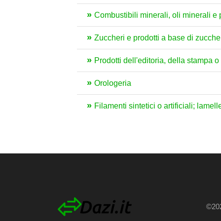
Combustibili minerali, oli minerali e 
Zuccheri e prodotti a base di zucche
Prodotti dell'editoria, della stampa o d
Orologeria
Filamenti sintetici o artificiali; lamell
©202