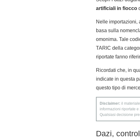
artificiali in fiocco
d
Nelle importazioni,
basa sulla nomencla
omonima. Tale codic
TARIC della categoria
riportate fanno rifer
Ricordati che, in qua
indicate in questa p
questo tipo di merce
Disclaimer:
il materiale
informazioni riportate e
Qualsiasi decisione presa
Dazi, contro