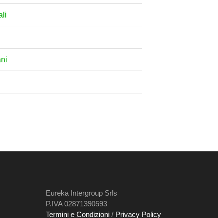
ali
ani
Eureka Intergroup Srls
P.IVA 02871390593
Termini e Condizioni
/
Privacy Policy