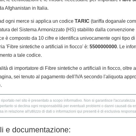
a Afghanistan in Italia.
 ad ogni merce si applica un codice
TARIC
(tariffa doganale comu
tura del Sistema Armonizzato (HS) stabilito dalla convenzione 
e è composto da 10 cifre e identifica univocamente ogni tipo di 
 'Fibre sintetiche o artificiali in fiocco' è:
5500000000
. Le info
imento a tale codice.
lità di importatore di Fibre sintetiche o artificiali in fiocco, oltre
agina, sei tenuto al pagamento dell'IVA secondo l'aliquota appro
.
 riportato nel sito è presentato a scopo informativo. Non si garantisce l'accuratezza e
 pertanto si declina ogni responsabilità per eventuali problemi o danni causati da er
 in relazione all'utilizzo di dati o informazioni qui presenti è di esclusiva responsab
lli e documentazione: