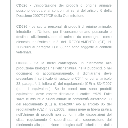
CD626
- L'importazione dei prodotti di origine animale
possono derogare ai controlli ai sensi dell'articolo 6 della
Decisione 2007/275/CE della Commissione
CD686
- Le scorte personali di prodotti di origine animale,
introdotte nell'Unione, per il consumo umano personale e
destinati all'alimentazione di animali da compagnia, come
elencato nell'Articolo n.2 del REGOLAMENTO (CE) N.
206/2009 ai paragrafi 1) e 2), non sono soggette ai controlli
veterinari.
CD808
- Se le merci contengono un riferimento alla
produzione biologica nell’etichettatura, nella pubblicità o nei
documenti di accompagnamento, il dichiarante deve
presentare il certificato di ispezione C644 di cui all’articolo
33, paragrafo 1, lettera d), del regolamento (CE) n. 834/2007
(prodotti equivalenti). Se le merci non sono prodotti
equivalenti, deve essere dichiarato il codice Y929. Fatte
salve le misure o azioni attuate in conformità all’articolo 30
del regolamento (CE) n. 834/2007 e/o all’articolo 85 del
regolamento (CE) n. 889/2008, l’immissione in libera pratica
nell'Unione di prodotti non conformi alle disposizioni del
citato regolamento è subordinata alla soppressione del
riferimento alla produzione biologica dall'etichettatura, dalla