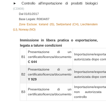
Controllo all’importazione di prodotti biologici
(CD808)
Dal 01/01/2017
Base Legale: R0834/07
Zone Escluse: Iceland (IS), Switzerland (CH), Liechtenstein
(LI), Norway (NO)
Immissione in libera pratica o esportazione,
legata a talune condizioni
Presentazione di un
Importazione/esport
B1
certificato/licenza/documento
autorizzata dopo cont
C 644
Presentazione di un
Importazione/esport
B2
certificato/licenza/documento
autorizzata dopo cont
Y 929
Importazione/esport
Presentazione di un
B3
non autorizzata
certificato/licenza/documento
controllo