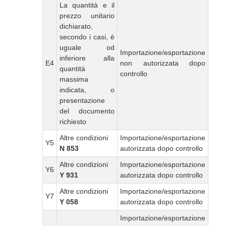
La quantità e il
prezzo unitario
dichiarato,
secondo i casi, è
uguale od
Importazione/esportazione
inferiore alla
E4
non autorizzata dopo
quantità
controllo
massima
indicata, o
presentazione
del documento
richiesto
Altre condizioni
Importazione/esportazione
Y5
N 853
autorizzata dopo controllo
Altre condizioni
Importazione/esportazione
Y6
Y 931
autorizzata dopo controllo
Altre condizioni
Importazione/esportazione
Y7
Y 058
autorizzata dopo controllo
Importazione/esportazione