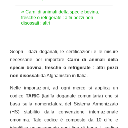
Carni di animali della specie bovina,
fresche o refrigerate : altri pezzi non
disossati : altri
Scopri i dazi doganali, le certificazioni e le misure
necessarie per importare
Carni di animali della
specie bovina, fresche o refrigerate : altri pezzi
non disossati
da Afghanistan in Italia.
Nelle importazioni, ad ogni merce si applica un
codice
TARIC
(tariffa doganale comunitaria) che si
basa sulla nomenclatura del Sistema Armonizzato
(HS) stabilito dalla convenzione internazionale
omonima. Tale codice è composto da 10 cifre e
identifica univocamente ogni tipo di bene. Il codice