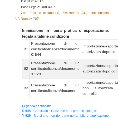
Dal 01/01/2017
Base Legale: R0834/07
Zone Escluse: Iceland (IS), Switzerland (CH), Liechtenstein
(LI), Norway (NO)
Immissione in libera pratica o esportazione,
legata a talune condizioni
Presentazione di un
Importazione/esport
B1
certificato/licenza/documento
autorizzata dopo cont
C 644
Presentazione di un
Importazione/esport
B2
certificato/licenza/documento
autorizzata dopo cont
Y 929
Importazione/esport
Presentazione di un
B3
non autorizzata
certificato/licenza/documento
controllo
Legenda certificati:
C 644
- Certificato d'ispezione per i prodotti biologici
Y 929
- Merci che non rientrano nell'ambito di applicazione